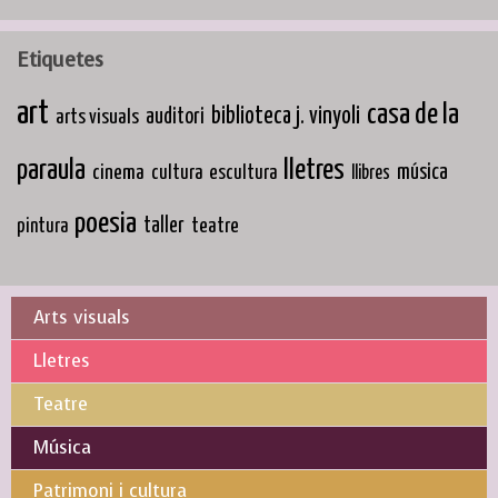
Etiquetes
art
casa de la
biblioteca j. vinyoli
arts visuals
auditori
paraula
lletres
cinema
música
cultura
escultura
llibres
poesia
taller
teatre
pintura
Arts visuals
Lletres
Teatre
Música
Patrimoni i cultura