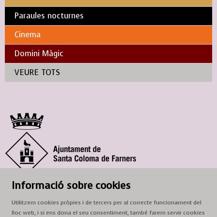
Paraules nocturnes
Cinema
Domini Màgic
VEURE TOTS
© Ajuntament de Santa Coloma de Farners
Informació sobre cookies
SCF Cultura
Utilitzem cookies pròpies i de tercers per al correcte funcionament del
Horari de la Casa de la Paraula
: de dilluns a dissabte, de 9 a 13 h.
lloc web, i si ens dona el seu consentiment, també farem servir cookies