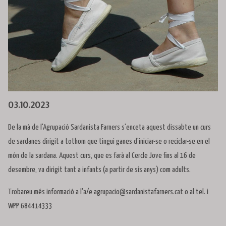
Diapositiva 1 de 1
03.10.2023
De la mà de l'Agrupació Sardanista Farners s'enceta aquest dissabte un curs
de sardanes dirigit a tothom que tingui ganes d'iniciar-se o reciclar-se en el
món de la sardana. Aquest curs, que es farà al Cercle Jove fins al 16 de
desembre, va dirigit tant a infants (a partir de sis anys) com adults.
Trobareu més informació a l'a/e agrupacio@sardanistafarners.cat o al tel. i
WPP 684414333