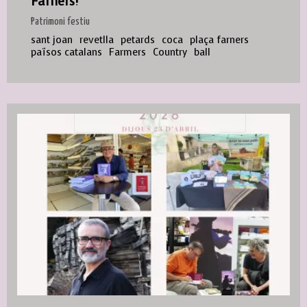
Farners!
Patrimoni festiu
sant joan
revetlla
petards
coca
plaça farners
països catalans
Farmers
Country
ball