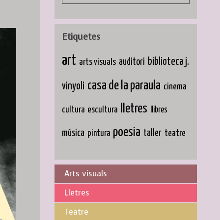
Etiquetes
art
biblioteca j.
arts visuals
auditori
casa de la paraula
vinyoli
cinema
lletres
cultura
escultura
llibres
poesia
música
taller
teatre
pintura
Arts visuals
Lletres
Teatre