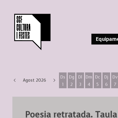
Equipame
Ds
Dg
Dl
Dm
Dc
Dj
Dv
Agost 2026
1
2
3
4
5
6
7
Dissabte 1 d'agost
Diumenge 2 d'agost
Dilluns 3 d'agost
Dimarts 4 d'ag
Dimecres 
Dijous
D
Poesia retratada. Taula