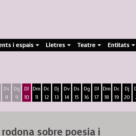
nts i espais
Lletres
Teatre
Entitats
Ds
Dg
Dl
Dm
Dc
Dj
Dv
Ds
Dg
Dl
Dm
Dc
Dj
8
9
10
11
12
13
14
15
16
17
18
19
20
ost
5 d'agost
 6 d'agost
ivendres 7 d'agost
Dissabte 8 d'agost
Diumenge 9 d'agost
Dilluns 10 d'agost
Dimarts 11 d'agost
Dimecres 12 d'agost
Dijous 13 d'agost
Divendres 14 d'agost
Dissabte 15 d'agost
Diumenge 16 d'agost
Dilluns 17 d'agost
Dimarts 18 d
Dimecres
Dijo
 rodona sobre poesia i