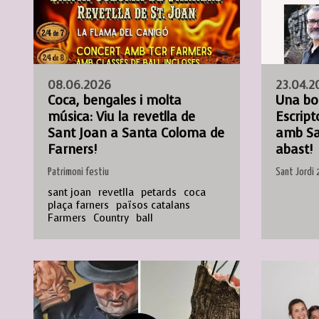
08.06.2026
23.04.2
Coca, bengales i molta
Una bo
música: Viu la revetlla de
Escript
Sant Joan a Santa Coloma de
amb Sa
Farners!
abast!
Patrimoni festiu
Sant Jordi
sant joan
revetlla
petards
coca
plaça farners
països catalans
Farmers
Country
ball