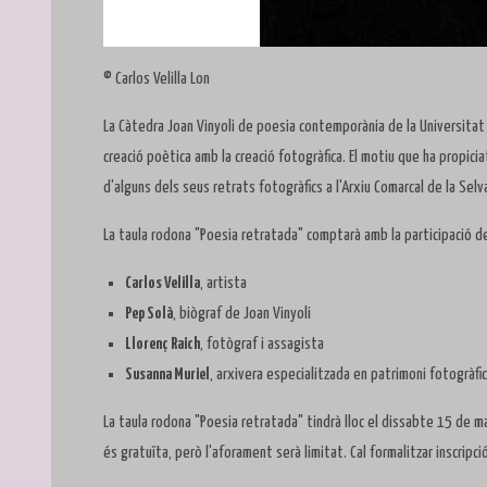
© Carlos Velilla Lon
La Càtedra Joan Vinyoli de poesia contemporània de la Universitat
creació poètica amb la creació fotogràfica. El motiu que ha propiciat
d'alguns dels seus retrats fotogràfics a l'Arxiu Comarcal de la Sel
La taula rodona "Poesia retratada" comptarà amb la participació d
Carlos Velilla
, artista
Pep Solà
, biògraf de Joan Vinyoli
Llorenç Raich
, fotògraf i assagista
Susanna Muriel
, arxivera especialitzada en patrimoni fotogràfic
La taula rodona "Poesia retratada" tindrà lloc el dissabte 15 de mai
és gratuïta, però l'aforament serà limitat. Cal formalitzar inscripc