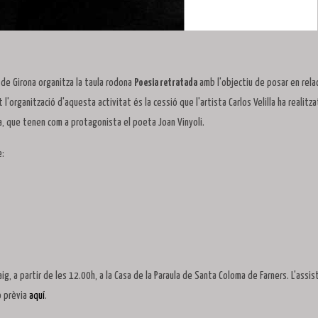
 de Girona organitza la taula rodona
Poesia retratada
amb l'objectiu de posar en relac
 l'organització d'aquesta activitat és la cessió que l'artista Carlos Velilla ha realitza
va, que tenen com a protagonista el poeta Joan Vinyoli.
e:
g, a partir de les 12.00h, a la Casa de la Paraula de Santa Coloma de Farners. L'assis
ió prèvia
aquí
.