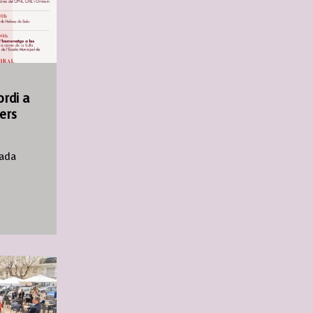
ordi a
ers
iada