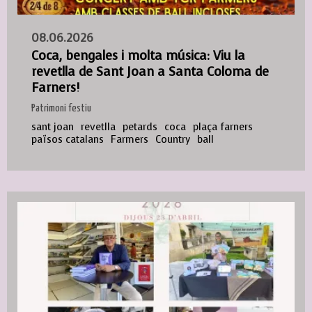
08.06.2026
Coca, bengales i molta música: Viu la
revetlla de Sant Joan a Santa Coloma de
Farners!
Patrimoni festiu
sant joan
revetlla
petards
coca
plaça farners
països catalans
Farmers
Country
ball