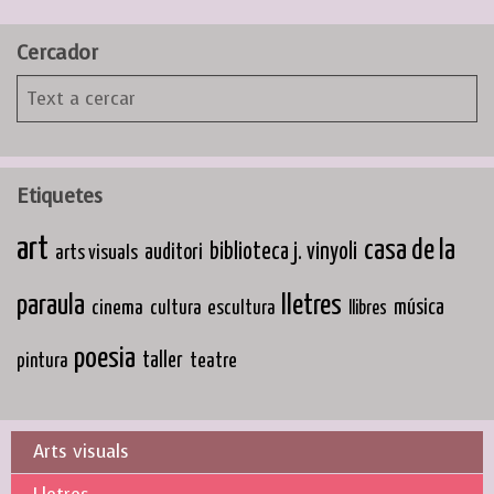
Cercador
Etiquetes
art
casa de la
biblioteca j. vinyoli
arts visuals
auditori
paraula
lletres
cinema
música
cultura
escultura
llibres
poesia
taller
teatre
pintura
Arts visuals