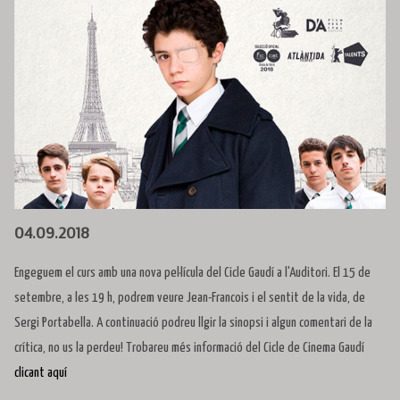
Diapositiva 1 de 1
04.09.2018
Engeguem el curs amb una nova pel·lícula del Cicle Gaudí a l'Auditori. El 15 de
setembre, a les 19 h, podrem veure Jean-Francois i el sentit de la vida, de
Sergi Portabella. A continuació podreu llgir la sinopsi i algun comentari de la
crítica, no us la perdeu! Trobareu més informació del Cicle de Cinema Gaudí
clicant aquí