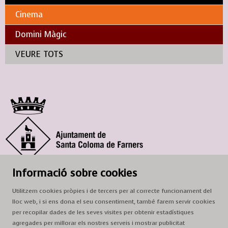
Cinema
Domini Màgic
VEURE TOTS
© Ajuntament de Santa Coloma de Farners
Informació sobre cookies
SCF Cultura
Utilitzem cookies pròpies i de tercers per al correcte funcionament del
Horari de la Casa de la Paraula
: de dilluns a dissabte, de 9 a 13 h.
lloc web, i si ens dona el seu consentiment, també farem servir cookies
Adreça
: c. del Prat, 16, 17430 Santa Coloma de Farners
per recopilar dades de les seves visites per obtenir estadístiques
agregades per millorar els nostres serveis i mostrar publicitat
A/e:
cultura@scf.cat