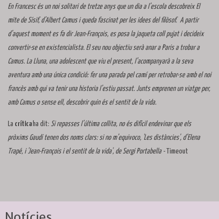
En Francesc és un noi solitari de tretze anys que un dia a l’escola descobreix El
mite de Sísif, d’Albert Camus i queda fascinat per les idees del filòsof. A partir
d’aquest moment es fa dir Jean-François, es posa la jaqueta coll pujat i decideix
convertir-se en existencialista. El seu nou objectiu serà anar a Paris a trobar a
Camus. La Lluna, una adolescent que viu el present, l’acompanyarà a la seva
aventura amb una única condició: fer una parada pel camí per retrobar-se amb el noi
francès amb qui va tenir una historia l’estiu passat. Junts emprenen un viatge per,
amb Camus o sense ell, descobrir quin és el sentit de la vida.
La
crítica
ha dit:
Si repasses l’última collita, no és difícil endevinar que els
pròxims Gaudí tenen dos noms clars: si no m’equivoco, 'Les distàncies', d’Elena
Trapé, i 'Jean-François i el sentit de la vida', de Sergi Portabella -
Timeout
Notícies