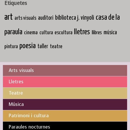
Etiquetes
art
casa de la
biblioteca j. vinyoli
arts visuals
auditori
paraula
lletres
cinema
música
cultura
escultura
llibres
poesia
taller
teatre
pintura
Arts visuals
Lletres
Teatre
Música
Patrimoni i cultura
Paraules nocturnes