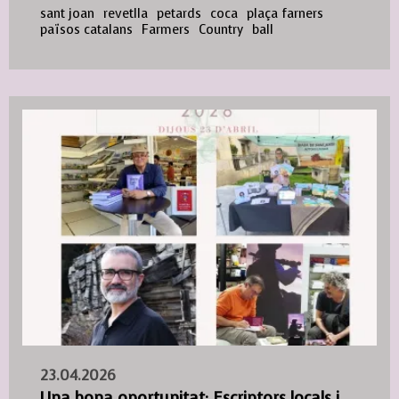
sant joan
revetlla
petards
coca
plaça farners
països catalans
Farmers
Country
ball
23.04.2026
Una bona oportunitat: Escriptors locals i