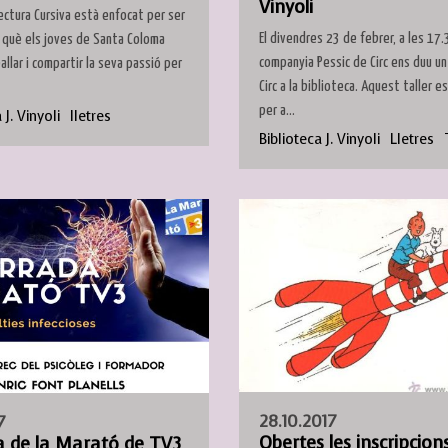
Vinyoli
Lectura Cursiva està enfocat per ser
El divendres 23 de febrer, a les 17.3
 què els joves de Santa Coloma
companyia Pessic de Circ ens duu un
allar i compartir la seva passió per
Circ a la biblioteca. Aquest taller 
per a...
 J. Vinyoli
lletres
Biblioteca J. Vinyoli
Lletres
28.10.2017
7
Obertes les inscripcion
a de la Marató de TV3