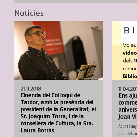
Notícies
21.11.2018
11.04.20
Cloenda del Col·loqui de
Ens aju
Tardor, amb la presència del
commem
president de la Generalitat, el
anivers
Sr. Joaquim Torra, i de la
Joan Vi
consellera de Cultura, la Sra.
Aquest any 
Laura Borràs
remodelació