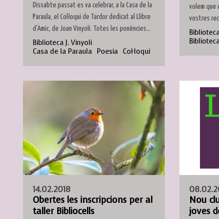
Dissabte passat es va celebrar, a la Casa de la
volem que 
Paraula, el Col·loqui de Tardor dedicat al Llibre
vostres rec
d’Amic, de Joan Vinyoli. Totes les ponències...
Biblioteca
Bibliotec
Biblioteca J. Vinyoli
Casa de la Paraula
Poesia
Col·loqui
14.02.2018
08.02.2
Obertes les inscripcions per al
Nou clu
taller Bibliocells
joves d