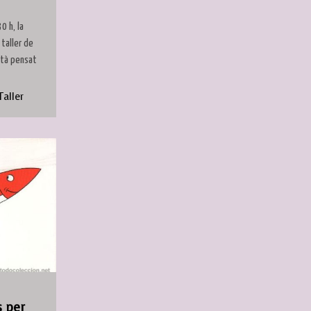
0 h, la
 taller de
està pensat
Taller
s per