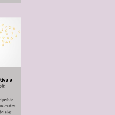
ativa a
li:
el període
tura creativa
ril a les