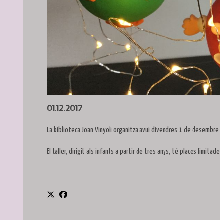
Diapositiva 1 de 1
01.12.2017
La biblioteca Joan Vinyoli organitza avui divendres 1 de desembre u
El taller, dirigit als infants a partir de tres anys, té places limitad