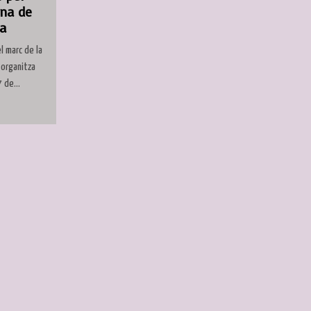
ana de
ca
l marc de la
 organitza
 de...