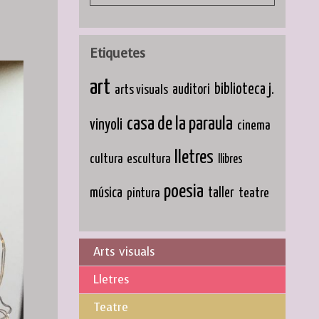
Etiquetes
art
biblioteca j.
arts visuals
auditori
casa de la paraula
vinyoli
cinema
lletres
cultura
escultura
llibres
poesia
música
taller
teatre
pintura
Arts visuals
Lletres
Teatre