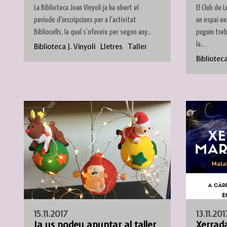
La Biblioteca Joan Vinyoli ja ha obert el
El Club de 
període d'inscripcions per a l'activitat
un espai en
Bibliocells, la qual s'ofereix per segon any...
puguin treb
la...
Biblioteca J. Vinyoli
Lletres
Taller
Biblioteca
15.11.2017
13.11.201
Ja us podeu apuntar al taller
Xerrad