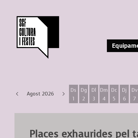
Equipame
Ds
Dg
Dl
Dm
Dc
Dj
Dv
Agost 2026
1
2
3
4
5
6
7
Dissabte 1 d'agost
Diumenge 2 d'agost
Dilluns 3 d'agost
Dimarts 4 d'ag
Dimecres 
Dijous
D
Places exhaurides pel ta