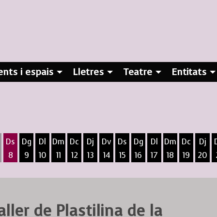
nts i espais
Lletres
Teatre
Entitats
Ds
Dg
Dl
Dm
Dc
Dj
Dv
Ds
Dg
Dl
Dm
Dc
Dj
8
9
10
11
12
13
14
15
16
17
18
19
20
ost
5 d'agost
 6 d'agost
ivendres 7 d'agost
Dissabte 8 d'agost
Diumenge 9 d'agost
Dilluns 10 d'agost
Dimarts 11 d'agost
Dimecres 12 d'agost
Dijous 13 d'agost
Divendres 14 d'agost
Dissabte 15 d'agost
Diumenge 16 d'agost
Dilluns 17 d'agost
Dimarts 18 d
Dimecres
Dijo
ller de Plastilina de la