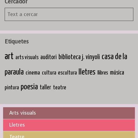
Cercador
Etiquetes
art
casa de la
biblioteca j. vinyoli
arts visuals
auditori
paraula
lletres
cinema
música
cultura
escultura
llibres
poesia
taller
teatre
pintura
Arts visuals
Lletres
Teatre