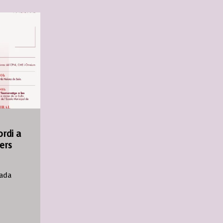
ordi a
ers
iada