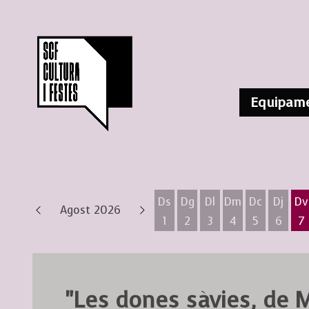
Equipame
Ds
Dg
Dl
Dm
Dc
Dj
Dv
Agost 2026
1
2
3
4
5
6
7
Dissabte 1 d'agost
Diumenge 2 d'agost
Dilluns 3 d'agost
Dimarts 4 d'ag
Dimecres 
Dijous
D
"Les dones sàvies, de M