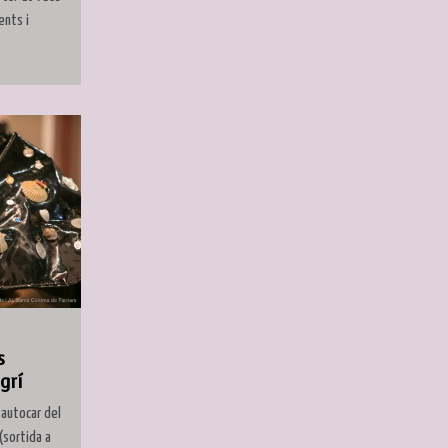
ents i
s
grí
'autocar del
(sortida a