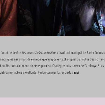
a funció de teatre
Les dones sàvies, de Molière
, a l’Auditori municipal de Santa Coloma
 Cambray, és una divertida comèdia que adapta el text original de l’autor clàssic fran
 en dia. L’obra ha rebut diversos premis i s’ha representat arreu de Catalunya. Si us
esentada per actors excel·lents. Podeu comprar les entrades
aquí
.