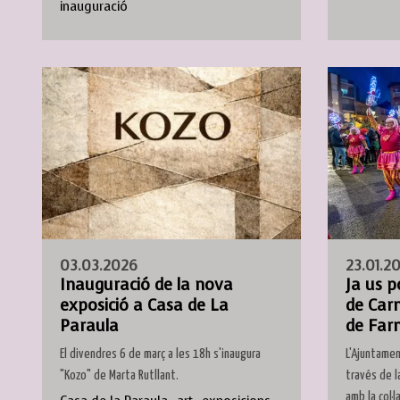
inauguració
03.03.2026
23.01.2
Inauguració de la nova
Ja us p
exposició a Casa de La
de Car
Paraula
de Farn
El divendres 6 de març a les 18h s'inaugura
L'Ajuntamen
"Kozo" de Marta Rutllant.
través de l
amb la col·