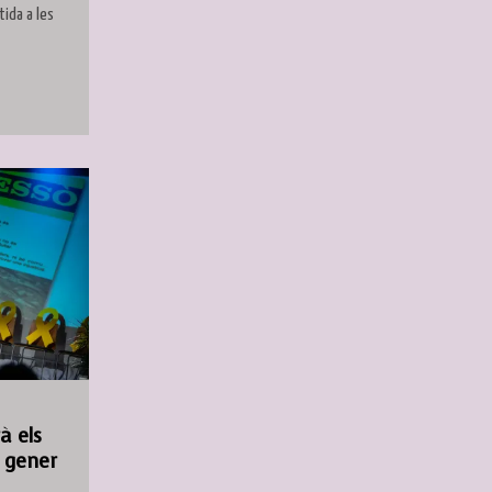
tida a les
à els
e gener