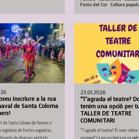
Festa del Cor
Cultura popul
026
23.01.2026
oseu inscriure a la rua
"T'agrada el teatre? D
naval de Santa Coloma
tenim una opció per tu
ers!
TALLER DE TEATRE
COMUNITARI
t de Santa Coloma de Farners a
"T'agrada el teatre? Et veus sobre 
a regidoria de Festes organitza,
escenari? La por escènica no va amb
laboració de diverses entitats