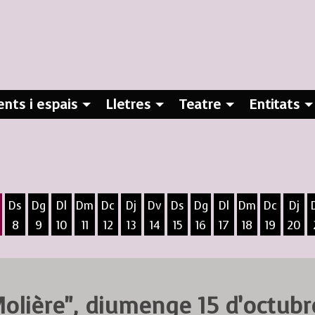
nts i espais
Lletres
Teatre
Entitats
Ds
Dg
Dl
Dm
Dc
Dj
Dv
Ds
Dg
Dl
Dm
Dc
Dj
8
9
10
11
12
13
14
15
16
17
18
19
20
ost
5 d'agost
 6 d'agost
ivendres 7 d'agost
Dissabte 8 d'agost
Diumenge 9 d'agost
Dilluns 10 d'agost
Dimarts 11 d'agost
Dimecres 12 d'agost
Dijous 13 d'agost
Divendres 14 d'agost
Dissabte 15 d'agost
Diumenge 16 d'agost
Dilluns 17 d'agost
Dimarts 18 d
Dimecres
Dijo
olière", diumenge 15 d’octubr