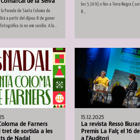
 Comarcal de la Selva
les 5.30 h) o fins a Terra Negra ( sor
 la Paraula de Santa Coloma de
8...
lirà a partir del dijous 8 de gener
fotogràfica Jo no em sexilio. A la...
15.12.2025
25
La revista Ressò lliurar
Coloma de Farners
Premis La Falç el 16 d
 tret de sortida a les
a l’Auditori
ats de Nadal