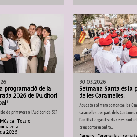
026
30.03.2026
la programació de la
Setmana Santa és la 
ada 2026 de l'Auditori
de les Caramelles.
al!
Aquesta setmana comencen les Ca
icle de primavera a l'Auditori de SCF
Caramelles per part dels Cantaires 
L'entitat organitza diverses canta
Música
Teatre
primavera
transcorreran entre...
da 2026
Farners
Caramelles
cantair