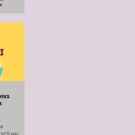
ar
oncs
:
un
 tu? Et veus