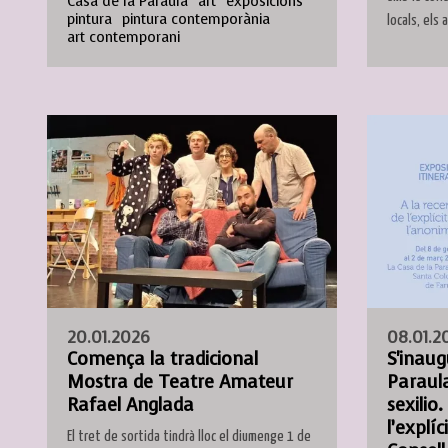
Casa de la Paraula
art
exposicions
pintura
pintura contemporània
locals, els 
art contemporani
20.01.2026
08.01.2
Comença la tradicional
S'inaug
Mostra de Teatre Amateur
Paraula
Rafael Anglada
sexilio.
l’explíc
El tret de sortida tindrà lloc el diumenge 1 de