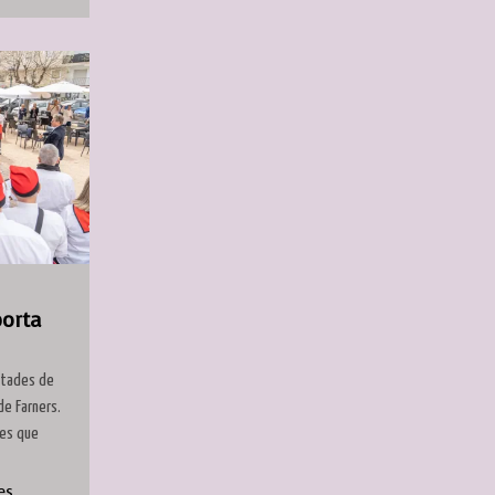
porta
ntades de
de Farners.
des que
es