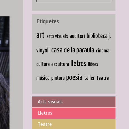
Etiquetes
art
biblioteca j.
arts visuals
auditori
casa de la paraula
vinyoli
cinema
lletres
cultura
escultura
llibres
poesia
música
taller
teatre
pintura
Arts visuals
Lletres
Teatre