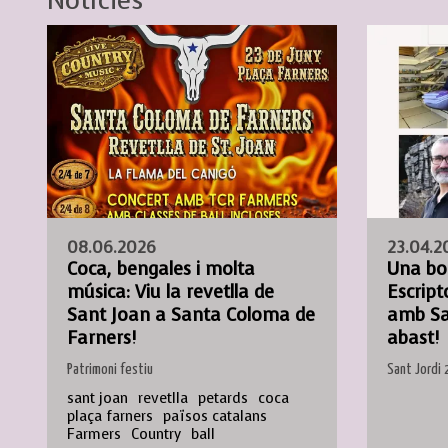
Notícies
08.06.2026
23.04.2
Coca, bengales i molta
Una bo
música: Viu la revetlla de
Escript
Sant Joan a Santa Coloma de
amb Sa
Farners!
abast!
Patrimoni festiu
Sant Jordi
sant joan
revetlla
petards
coca
plaça farners
països catalans
Farmers
Country
ball