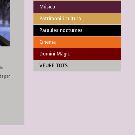
Música
Patrimoni i cultura
Paraules nocturnes
Cinema
Domini Màgic
VEURE TOTS
 de
cès per