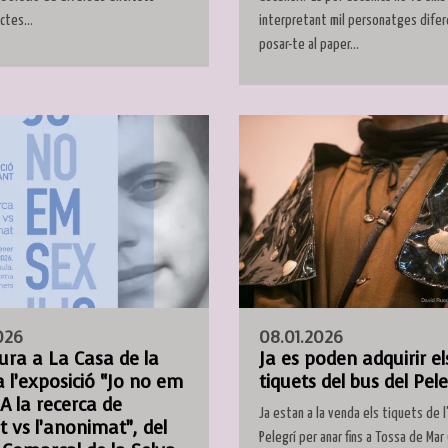
interpretant mil personatges difer
actes...
posar-te al paper...
026
08.01.2026
ura a La Casa de la
Ja es poden adquirir el
 l’exposició “Jo no em
tiquets del bus del Pele
 A la recerca de
Ja estan a la venda els tiquets de l
it vs l’anonimat”, del
Pelegrí per anar fins a Tossa de Mar 