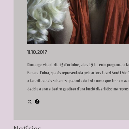
Diapositiva 1 de 1
11.10.2017
Diumenge vinent dia 15 d’octubre, a les 19 h, tenim programada l
Farners. L’obra, que és representada pels actors Ricard Farré i Eric
a fer crítica dels saberuts i pedants de tota mena que trobem avui
decidiu a anar a teatre gaudireu d’una funció divertidíssima repr