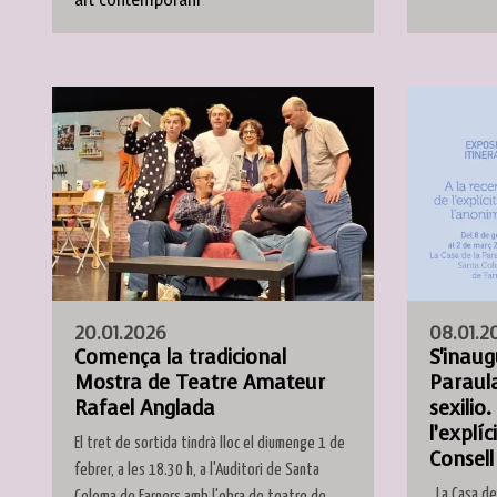
art contemporani
20.01.2026
08.01.2
Comença la tradicional
S'inaug
Mostra de Teatre Amateur
Paraula
Rafael Anglada
sexilio.
l’explíc
El tret de sortida tindrà lloc el diumenge 1 de
Consell
febrer, a les 18.30 h, a l'Auditori de Santa
La Casa de
Coloma de Farners amb l'obra de teatre de