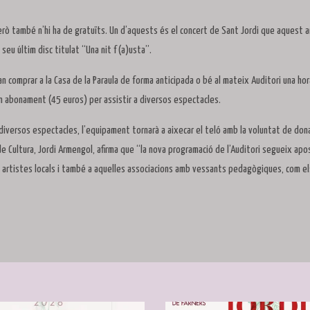
rò també n’hi ha de gratuïts. Un d’aquests és el concert de Sant Jordi que aquest 
l seu últim disc titulat “Una nit f(a)usta”.
n comprar a la Casa de la Paraula de forma anticipada o bé al mateix Auditori una hor
un abonament (45 euros) per assistir a diversos espectacles.
diversos espectacles, l’equipament tornarà a aixecar el teló amb la voluntat de don
r de Cultura, Jordi Armengol, afirma que “la nova programació de l’Auditori segueix ap
s artistes locals i també a aquelles associacions amb vessants pedagògiques, com el