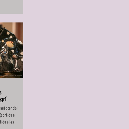
s
grí
'autocar del
(sortida a
tida a les