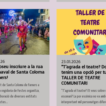
026
23.01.2026
oseu inscriure a la rua
"T'agrada el teatre? D
naval de Santa Coloma
tenim una opció per tu
ers!
TALLER DE TEATRE
COMUNITARI
t de Santa Coloma de Farners a
"T'agrada el teatre? Et veus sobre 
a regidoria de Festes organitza,
escenari? La por escènica no va amb
laboració de diverses entitats
interpretant mil personatges difer
actes...