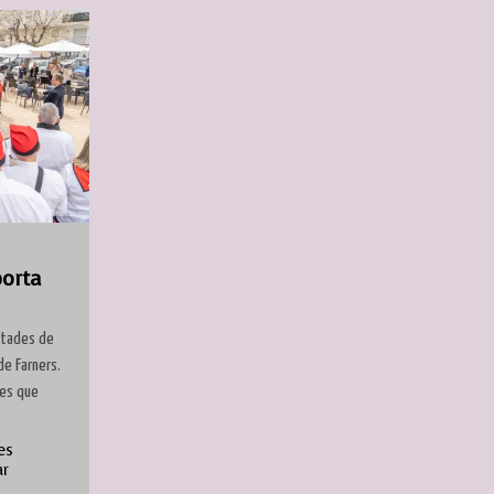
porta
ntades de
de Farners.
des que
es
ar