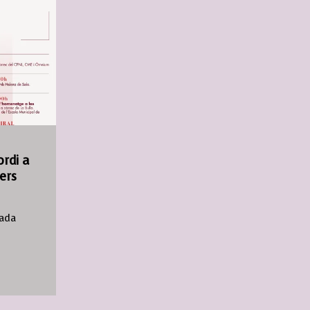
ordi a
ers
iada