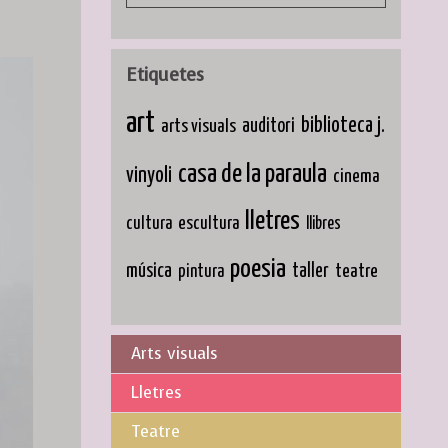
Etiquetes
art
biblioteca j.
arts visuals
auditori
casa de la paraula
vinyoli
cinema
lletres
cultura
escultura
llibres
poesia
música
taller
teatre
pintura
Arts visuals
Lletres
Teatre