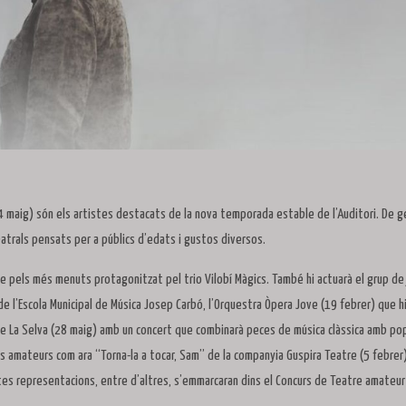
(14 maig) són els artistes destacats de la nova temporada estable de l’Auditori. De g
eatrals pensats per a públics d’edats i gustos diversos.
e pels més menuts protagonitzat pel trio Vilobí Màgics. També hi actuarà el grup de 
 l’Escola Municipal de Música Josep Carbó, l’Orquestra Òpera Jove (19 febrer) que h
 de La Selva (28 maig) amb un concert que combinarà peces de música clàssica amb po
 amateurs com ara “Torna-la a tocar, Sam” de la companyia Guspira Teatre (5 febrer
tes representacions, entre d’altres, s’emmarcaran dins el Concurs de Teatre amateur