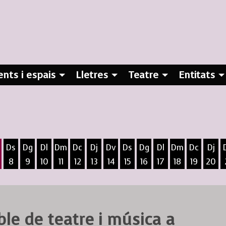
nts i espais
Lletres
Teatre
Entitats
Ds
Dg
Dl
Dm
Dc
Dj
Dv
Ds
Dg
Dl
Dm
Dc
Dj
8
9
10
11
12
13
14
15
16
17
18
19
20
ost
5 d'agost
 6 d'agost
ivendres 7 d'agost
Dissabte 8 d'agost
Diumenge 9 d'agost
Dilluns 10 d'agost
Dimarts 11 d'agost
Dimecres 12 d'agost
Dijous 13 d'agost
Divendres 14 d'agost
Dissabte 15 d'agost
Diumenge 16 d'agost
Dilluns 17 d'agost
Dimarts 18 d
Dimecres
Dijo
le de teatre i música a