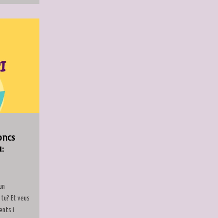
oncs
:
un
 tu? Et veus
ents i