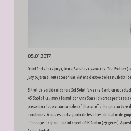
Diapositiva 1 de 1
05.01.2017
Quimi Portet (17 juny), Joana Serrat (21 gener) i el Trio Fortuny 
juny pujaran al seu escenari una vintena d’espectacles musicals i t
El tret de sortida el donarà Sol Solet (15 gener) amb un espectacl
AS Septet (19 març) format per Anna Serra i diversos professors de
presentarà l’òpera còmica italiana “Il convito” o l’Orquestra Jove
i modernes. A més es podrà gaudir de les obres de teatre de grups
“Descalços pel parc” que interpretarà El Centru (29 gener). Aques