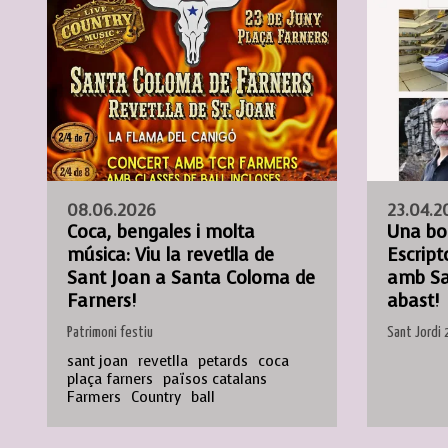
08.06.2026
23.04.2
Coca, bengales i molta
Una bo
música: Viu la revetlla de
Escript
Sant Joan a Santa Coloma de
amb Sa
Farners!
abast!
Patrimoni festiu
Sant Jordi
sant joan
revetlla
petards
coca
plaça farners
països catalans
Farmers
Country
ball