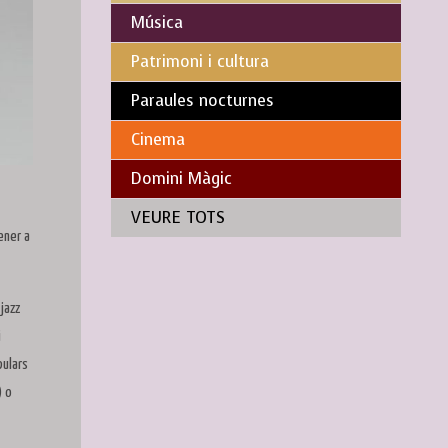
Música
Patrimoni i cultura
Paraules nocturnes
Cinema
Domini Màgic
VEURE TOTS
ener a
jazz
i
pulars
) o