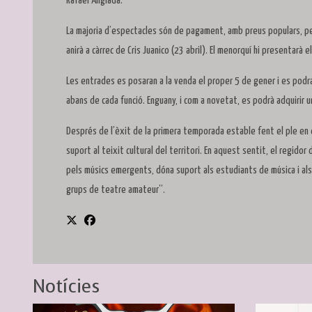
Rafael Anglada.
La majoria d’espectacles són de pagament, amb preus populars, pe
anirà a càrrec de Cris Juanico (23 abril). El menorquí hi presentarà e
Les entrades es posaran a la venda el proper 5 de gener i es podra
abans de cada funció. Enguany, i com a novetat, es podrà adquirir 
Després de l’èxit de la primera temporada estable fent el ple en 
suport al teixit cultural del territori. En aquest sentit, el regido
pels músics emergents, dóna suport als estudiants de música i al
grups de teatre amateur”.
Notícies