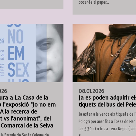
posar-te al paper...
026
08.01.2026
ura a La Casa de la
Ja es poden adquirir el
 l’exposició “Jo no em
tiquets del bus del Pele
 A la recerca de
Ja estan a la venda els tiquets de l
it vs l’anonimat”, del
Pelegrí per anar fins a Tossa de Mar 
 Comarcal de la Selva
les 5.30 h) o fins a Terra Negra ( sor
 la Paraula de Santa Coloma de