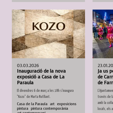
03.03.2026
23.01.2
Inauguració de la nova
Ja us p
exposició a Casa de La
de Car
Paraula
de Farn
El divendres 6 de març a les 18h s'inaugura
L'Ajuntamen
"Kozo" de Marta Rutllant.
través de l
amb la col·
Casa de la Paraula
art
exposicions
pintura
pintura contemporània
locals, els 