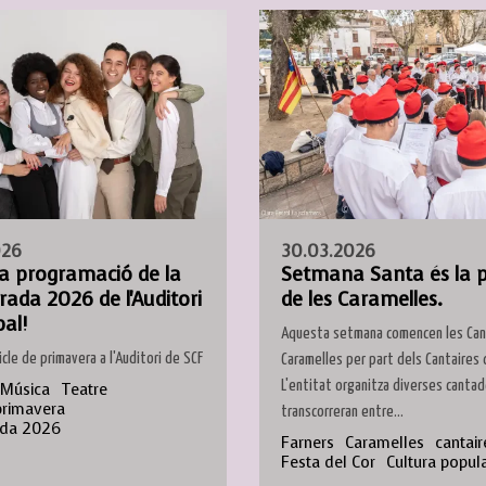
026
30.03.2026
la programació de la
Setmana Santa és la 
ada 2026 de l'Auditori
de les Caramelles.
al!
Aquesta setmana comencen les Ca
icle de primavera a l'Auditori de SCF
Caramelles per part dels Cantaires 
L'entitat organitza diverses canta
Música
Teatre
primavera
transcorreran entre...
da 2026
Farners
Caramelles
cantair
Festa del Cor
Cultura popul