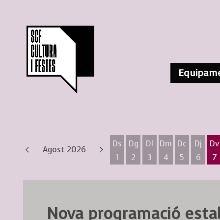
Equipame
Ds
Dg
Dl
Dm
Dc
Dj
Dv
Agost 2026
1
2
3
4
5
6
7
Dissabte 1 d'agost
Diumenge 2 d'agost
Dilluns 3 d'agost
Dimarts 4 d'ag
Dimecres 
Dijous
D
Nova programació estab