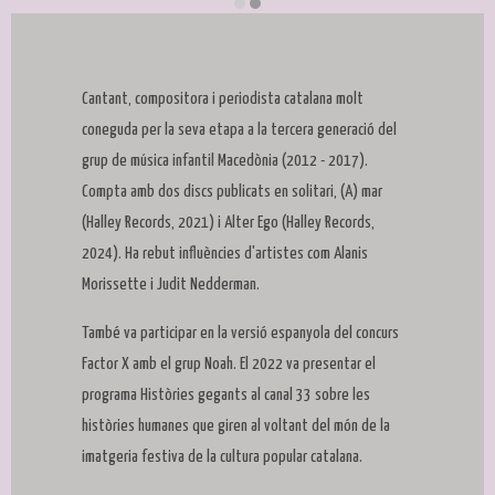
Diapositiva 2 de 2: cartell genèric programació dimecres al
Cantant, compositora i periodista catalana molt
coneguda per la seva etapa a la tercera generació del
grup de música infantil Macedònia (2012 - 2017).
Compta amb dos discs publicats en solitari, (A) mar
(Halley Records, 2021) i Alter Ego (Halley Records,
2024). Ha rebut influències d'artistes com Alanis
Morissette i Judit Nedderman.
També va participar en la versió espanyola del concurs
Factor X amb el grup Noah. El 2022 va presentar el
programa Històries gegants al canal 33 sobre les
històries humanes que giren al voltant del món de la
imatgeria festiva de la cultura popular catalana.