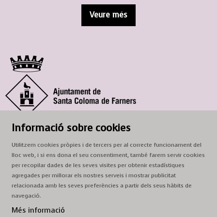
Veure més
© Ajuntament de Santa Coloma de Farners
Informació sobre cookies
SCF Cultura
Utilitzem cookies pròpies i de tercers per al correcte funcionament del
Horari de la Casa de la Paraula
: de dilluns a dissabte, de 9 a 13 h.
lloc web, i si ens dona el seu consentiment, també farem servir cookies
Adreça
: c. del Prat, 16, 17430 Santa Coloma de Farners
per recopilar dades de les seves visites per obtenir estadístiques
agregades per millorar els nostres serveis i mostrar publicitat
A/e:
cultura@scf.cat
relacionada amb les seves preferències a partir dels seus hàbits de
navegació.
Sitemap
|
Avís Legal
|
Ús de Cookies
|
Contactar
Més informació