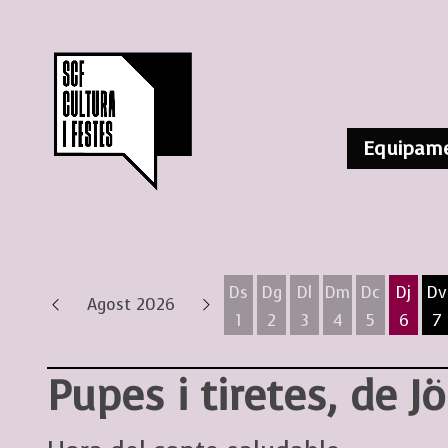
Equipame
Ds
Dg
Dl
Dm
Dc
Dj
Dv
Agost 2026
1
2
3
4
5
6
7
Dissabte 1 d'agost
Diumenge 2 d'agost
Dilluns 3 d'agost
Dimarts 4 d'ag
Dimecres 
Dijous
D
Pupes i tiretes, de J