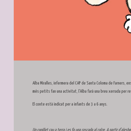
Diapositiva 1 de 1
Alba Miralles, infermera del CAP de Santa Coloma de Farners, en
més petits fan una activitat, l'Alba farà una breu xerrada per 
El conte està indicat per a infants de 3 a 6 anys.
Un conillet cau a terra i es fa una rascada al colze. A partir d’alesho