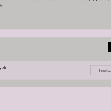
ta.
yoli
Finalitz