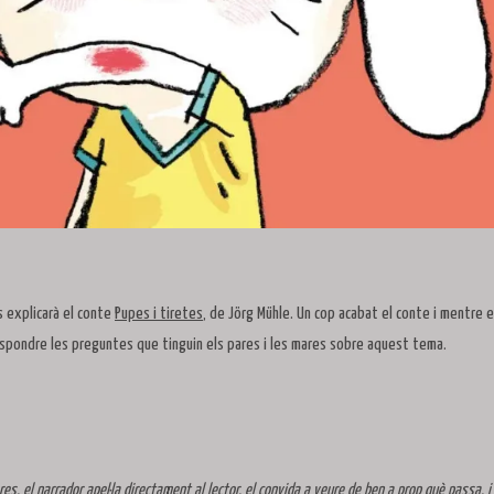
s explicarà el conte
Pupes i tiretes
, de Jörg Mühle. Un cop acabat el conte i mentre e
respondre les preguntes que tinguin els pares i les mares sobre aquest tema.
res, el narrador apel·la directament al lector, el convida a veure de ben a prop què passa, i 