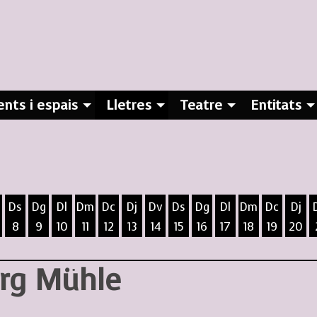
nts i espais
Lletres
Teatre
Entitats
Ds
Dg
Dl
Dm
Dc
Dj
Dv
Ds
Dg
Dl
Dm
Dc
Dj
8
9
10
11
12
13
14
15
16
17
18
19
20
ost
5 d'agost
 6 d'agost
ivendres 7 d'agost
Dissabte 8 d'agost
Diumenge 9 d'agost
Dilluns 10 d'agost
Dimarts 11 d'agost
Dimecres 12 d'agost
Dijous 13 d'agost
Divendres 14 d'agost
Dissabte 15 d'agost
Diumenge 16 d'agost
Dilluns 17 d'agost
Dimarts 18 d
Dimecres
Dijo
örg Mühle