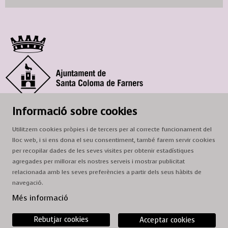
© Ajuntament de Santa Coloma de Farners
Informació sobre cookies
SCF Cultura
Utilitzem cookies pròpies i de tercers per al correcte funcionament del
Horari de la Casa de la Paraula
: de dilluns a dissabte, de 9 a 13 h.
lloc web, i si ens dona el seu consentiment, també farem servir cookies
Adreça
: c. del Prat, 16, 17430 Santa Coloma de Farners
per recopilar dades de les seves visites per obtenir estadístiques
agregades per millorar els nostres serveis i mostrar publicitat
A/e:
cultura@scf.cat
relacionada amb les seves preferències a partir dels seus hàbits de
navegació.
Sitemap
|
Avís Legal
|
Ús de Cookies
|
Contactar
Més informació
Rebutjar cookies
Acceptar cookies