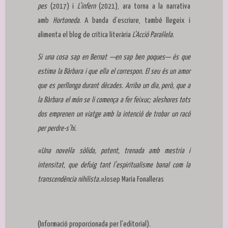
pes
(2017) i
L’infern
(2021), ara torna a la narrativa
amb
Hortoneda
. A banda d’escriure, també llegeix i
alimenta el blog de crítica literària
L’Acció Paral·lela
.
Si una cosa sap en Bernat —en sap ben poques— és que
estima la Bàrbara i que ella el correspon. El seu és un amor
que es perllonga durant dècades. Arriba un dia, però, que a
la Bàrbara el món se li comença a fer feixuc; aleshores tots
dos emprenen un viatge amb la intenció de trobar un racó
per perdre-s’hi.
«Una novel·la sòlida, potent, trenada amb mestria i
intensitat, que defuig tant l’espiritualisme banal com la
transcendència nihilista.»
Josep Maria Fonalleras
(Informació proporcionada per l'editorial).