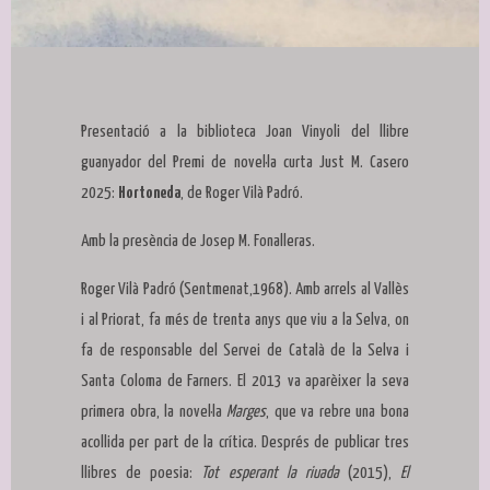
Diapositiva 1 de 1
Presentació a la biblioteca Joan Vinyoli del llibre
guanyador del Premi de novel·la curta Just M. Casero
2025:
Hortoneda
, de Roger Vilà Padró.
Amb la presència de Josep M. Fonalleras.
Roger Vilà Padró (Sentmenat,1968). Amb arrels al Vallès
i al Priorat, fa més de trenta anys que viu a la Selva, on
fa de responsable del Servei de Català de la Selva i
Santa Coloma de Farners. El 2013 va aparèixer la seva
primera obra, la novel·la
Marges
, que va rebre una bona
acollida per part de la crítica. Després de publicar tres
llibres de poesia:
Tot esperant la riuada
(2015),
El