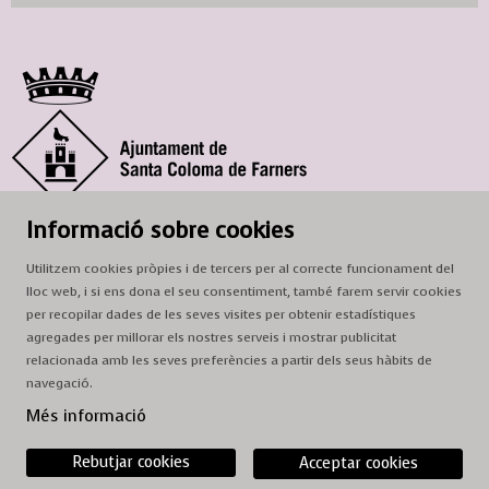
© Ajuntament de Santa Coloma de Farners
Informació sobre cookies
SCF Cultura
Utilitzem cookies pròpies i de tercers per al correcte funcionament del
Horari de la Casa de la Paraula
: de dilluns a dissabte, de 9 a 13 h.
lloc web, i si ens dona el seu consentiment, també farem servir cookies
Adreça
: c. del Prat, 16, 17430 Santa Coloma de Farners
per recopilar dades de les seves visites per obtenir estadístiques
agregades per millorar els nostres serveis i mostrar publicitat
A/e:
cultura@scf.cat
relacionada amb les seves preferències a partir dels seus hàbits de
navegació.
Sitemap
|
Avís Legal
|
Ús de Cookies
|
Contactar
Més informació
Rebutjar cookies
Acceptar cookies