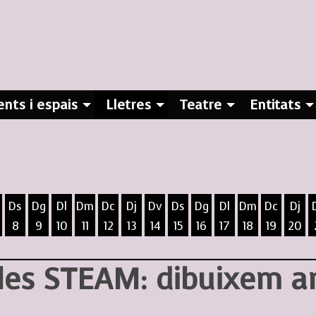
nts i espais
Lletres
Teatre
Entitats
Ds
Dg
Dl
Dm
Dc
Dj
Dv
Ds
Dg
Dl
Dm
Dc
Dj
8
9
10
11
12
13
14
15
16
17
18
19
20
ost
5 d'agost
 6 d'agost
ivendres 7 d'agost
Dissabte 8 d'agost
Diumenge 9 d'agost
Dilluns 10 d'agost
Dimarts 11 d'agost
Dimecres 12 d'agost
Dijous 13 d'agost
Divendres 14 d'agost
Dissabte 15 d'agost
Diumenge 16 d'agost
Dilluns 17 d'agost
Dimarts 18 d
Dimecres
Dijo
es STEAM: dibuixem am