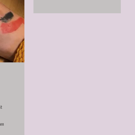
it
len