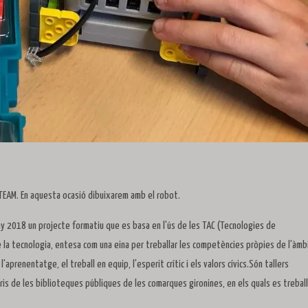
TEAM. En aquesta ocasió dibuixarem amb el robot.
'any 2018 un projecte formatiu que es basa en l'ús de les TAC (Tecnologies de
e la tecnologia, entesa com una eina per treballar les competències pròpies de l'àmb
aprenentatge, el treball en equip, l'esperit crític i els valors cívics.Són tallers
aris de les biblioteques públiques de les comarques gironines, en els quals es trebal