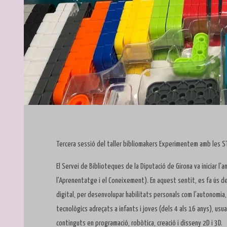
Diapositiva 1 de 1
Tercera sessió del taller bibliomakers Experimentem amb les S
El Servei de Biblioteques de la Diputació de Girona va iniciar l
l'Aprenentatge i el Coneixement). En aquest sentit, es fa ús d
digital, per desenvolupar habilitats personals com l'autonomia, l'
tecnològics adreçats a infants i joves (dels 4 als 16 anys), usu
continguts en programació, robòtica, creació i disseny 2D i 3D.