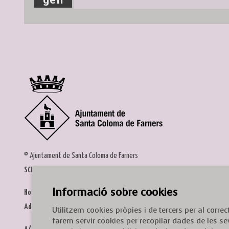
gen
© Ajuntament de Santa Coloma de Farners
SCF Cultura
Informació sobre cookies
Horari de la Casa de la Paraula
: de dilluns a dissabte, de 9 a 13 h.
Adreça
: c. del Prat, 16, 17430 Santa Coloma de Farners
Utilitzem cookies pròpies i de tercers per al corr
farem servir cookies per recopilar dades de les se