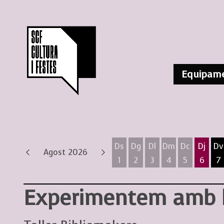
Equipame
Ds
Dg
Dl
Dm
Dc
Dj
Dv
Agost 2026
1
2
3
4
5
6
7
Dissabte 1 d'agost
Diumenge 2 d'agost
Dilluns 3 d'agost
Dimarts 4 d'ag
Dimecres 
Dijous
D
Experimentem amb l