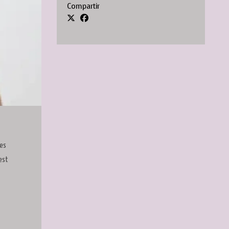
Compartir
tes
gest