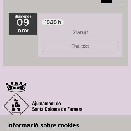
diumenge
09
10:30 h
nov
Gratuït
Finalitzat
© Ajuntament de Santa Coloma de Farners
Informació sobre cookies