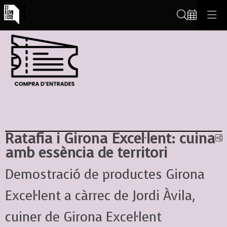
Cerca
Ratafia i Girona Excel·lent: cuina
C
amb essència de territori
Demostració de productes Girona
Excel·lent a càrrec de Jordi Àvila,
cuiner de Girona Excel·lent