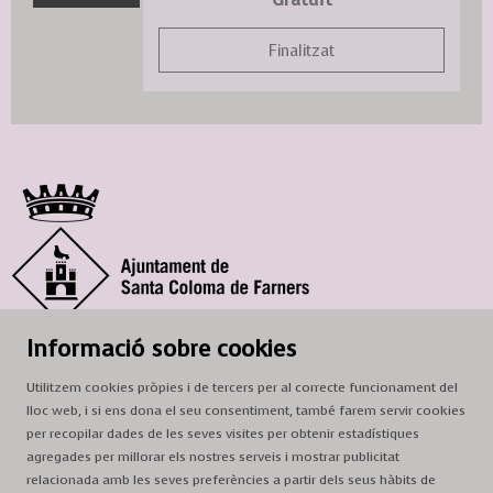
Finalitzat
© Ajuntament de Santa Coloma de Farners
Informació sobre cookies
SCF Cultura
Utilitzem cookies pròpies i de tercers per al correcte funcionament del
Horari de la Casa de la Paraula
: de dilluns a dissabte, de 9 a 13 h.
lloc web, i si ens dona el seu consentiment, també farem servir cookies
Adreça
: c. del Prat, 16, 17430 Santa Coloma de Farners
per recopilar dades de les seves visites per obtenir estadístiques
agregades per millorar els nostres serveis i mostrar publicitat
A/e:
cultura@scf.cat
relacionada amb les seves preferències a partir dels seus hàbits de