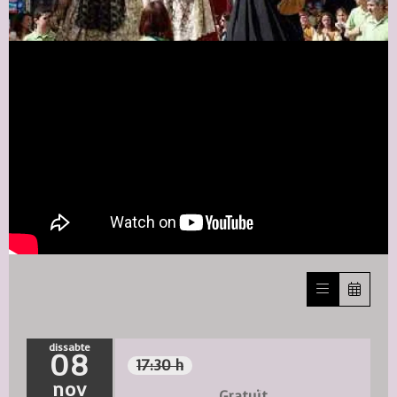
Diapositiva 1 de 1
dissabte
08
17:30 h
nov
Gratuït