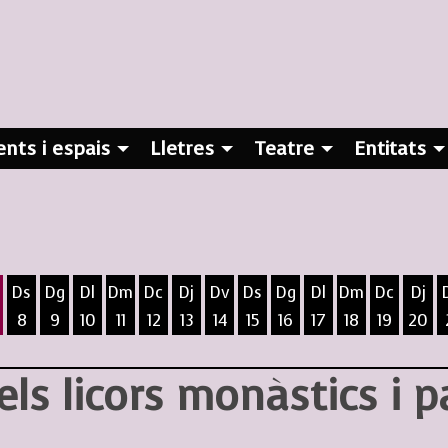
nts i espais
Lletres
Teatre
Entitats
Ds
Dg
Dl
Dm
Dc
Dj
Dv
Ds
Dg
Dl
Dm
Dc
Dj
8
9
10
11
12
13
14
15
16
17
18
19
20
ost
5 d'agost
 6 d'agost
ivendres 7 d'agost
Dissabte 8 d'agost
Diumenge 9 d'agost
Dilluns 10 d'agost
Dimarts 11 d'agost
Dimecres 12 d'agost
Dijous 13 d'agost
Divendres 14 d'agost
Dissabte 15 d'agost
Diumenge 16 d'agost
Dilluns 17 d'agost
Dimarts 18 d
Dimecres
Dijo
els licors monàstics i p