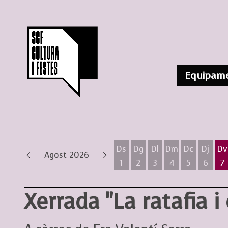
Equipame
Ds
Dg
Dl
Dm
Dc
Dj
Dv
Agost 2026
1
2
3
4
5
6
7
Dissabte 1 d'agost
Diumenge 2 d'agost
Dilluns 3 d'agost
Dimarts 4 d'ag
Dimecres 
Dijous
D
Xerrada "La ratafia i 