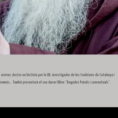
 arxiver, doctor en història per la UB, investigador de les tradicions de Catalunya i
i remeis… També presentarà el seu darrer llibre “Begudes Pairals i conventuals”.