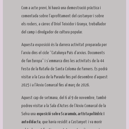
Com a acte previ, hi haurà una demostració pràctica i
comentada sobre l’aprofitament del castanyer i sobre
els roders, a càrrec d’Oriol Teixidor i Granya, treballador
del camp i divulgador de cultura popular.
Aquesta exposició és la darrera activitat preparada per
l’arxiu dins el cicle “Catalunya País d’arxius. Documents
de fan Europa” i s’emmarca dins les activitats de la 44
Festa de la Ratafia de Santa Coloma de Farners. Es podrà
visitar a la Casa de la Paraula fins pel desembre d’aquest
2025 i a l’Arxiu Comarcal fins al març de 2026.
Aquest cap de setmana, del 6 al 9 de novembre, també
podreu visitar a la Sala d’Actes de l’Arxiu Comarcal de la
Selva una
exposició sobre Scaramuix, artista polièdric i
autodidacta
, que havia residit a Castanyet
i va morir