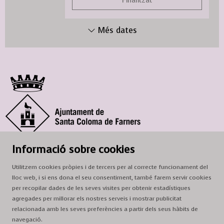
Finalitzat
Més dates
© Ajuntament de Santa Coloma de Farners
Informació sobre cookies
SCF Cultura
Utilitzem cookies pròpies i de tercers per al correcte funcionament del
Horari de la Casa de la Paraula
: de dilluns a dissabte, de 9 a 13 h.
lloc web, i si ens dona el seu consentiment, també farem servir cookies
Adreça
: c. del Prat, 16, 17430 Santa Coloma de Farners
per recopilar dades de les seves visites per obtenir estadístiques
agregades per millorar els nostres serveis i mostrar publicitat
A/e:
cultura@scf.cat
relacionada amb les seves preferències a partir dels seus hàbits de
navegació.
Sitemap
|
Avís Legal
|
Ús de Cookies
|
Contactar