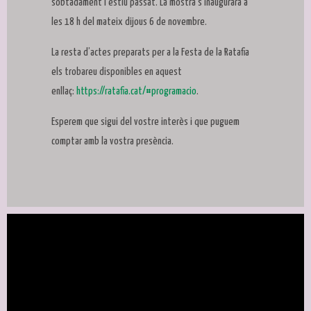
sobtadament l’estiu passat. La mostra s’inaugurarà a
les 18 h del mateix dijous 6 de novembre.
La resta d’actes preparats per a la Festa de la Ratafia
els trobareu disponibles en aquest
enllaç:
https://ratafia.cat/#programacio
.
Esperem que sigui del vostre interès i que puguem
comptar amb la vostra presència.