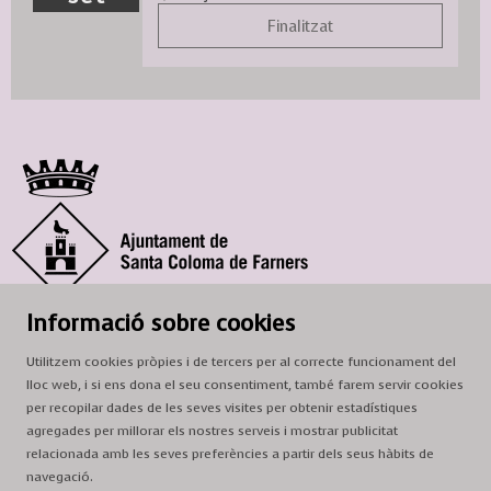
Finalitzat
© Ajuntament de Santa Coloma de Farners
Informació sobre cookies
SCF Cultura
Utilitzem cookies pròpies i de tercers per al correcte funcionament del
Horari de la Casa de la Paraula
: de dilluns a dissabte, de 9 a 13 h.
lloc web, i si ens dona el seu consentiment, també farem servir cookies
Adreça
: c. del Prat, 16, 17430 Santa Coloma de Farners
per recopilar dades de les seves visites per obtenir estadístiques
agregades per millorar els nostres serveis i mostrar publicitat
A/e:
cultura@scf.cat
relacionada amb les seves preferències a partir dels seus hàbits de
navegació.
Sitemap
|
Avís Legal
|
Ús de Cookies
|
Contactar