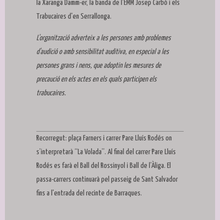
la Xaranga Damm-er, la banda de l'EMM Josep Carbó i els
Trabucaires d'en Serrallonga.
L'organització adverteix a les persones amb problemes
d'audició o amb sensibilitat auditiva, en especial a les
persones grans i nens, que adoptin les mesures de
precaució en els actes en els quals participen els
trabucaires.
Recorregut: plaça Farners i carrer Pare Lluís Rodés on
s’interpretarà “La Volada”. Al final del carrer Pare Lluís
Rodés es farà el Ball del Rossinyol i Ball de l’Àliga. El
passa-carrers continuarà pel passeig de Sant Salvador
fins a l'entrada del recinte de Barraques.