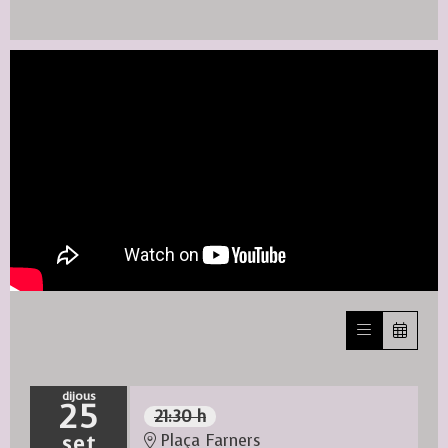
dijous
25
21:30 h
set
Plaça Farners