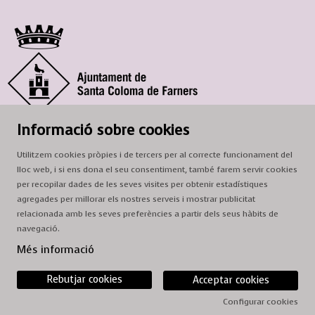
© Ajuntament de Santa Coloma de Farners
Informació sobre cookies
SCF Cultura
Utilitzem cookies pròpies i de tercers per al correcte funcionament del
Horari de la Casa de la Paraula
: de dilluns a dissabte, de 9 a 13 h.
lloc web, i si ens dona el seu consentiment, també farem servir cookies
Adreça
: c. del Prat, 16, 17430 Santa Coloma de Farners
per recopilar dades de les seves visites per obtenir estadístiques
agregades per millorar els nostres serveis i mostrar publicitat
A/e:
cultura@scf.cat
relacionada amb les seves preferències a partir dels seus hàbits de
navegació.
Sitemap
|
Avís Legal
|
Ús de Cookies
|
Contactar
Més informació
Rebutjar cookies
Acceptar cookies
Configurar cookies