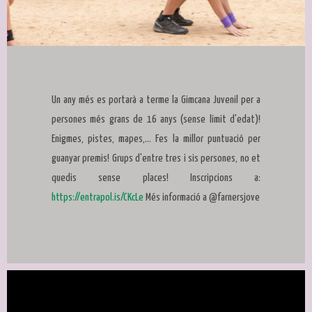
Diapositiva 1 de 1
Un any més es portarà a terme la Gimcana Juvenil per a
persones més grans de 16 anys (sense límit d'edat)!
Enigmes, pistes, mapes,... Fes la millor puntuació per
guanyar premis! Grups d'entre tres i sis persones, no et
quedis sense places! Inscripcions a:
https://entrapol.is/CKcLe
Més informació a @farnersjove