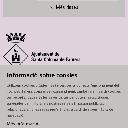
Més dates
© Ajuntament de Santa Coloma de Farners
Informació sobre cookies
SCF Cultura
Utilitzem cookies pròpies i de tercers per al correcte funcionament del
Horari de la Casa de la Paraula
: de dilluns a dissabte, de 9 a 13 h.
lloc web, i si ens dona el seu consentiment, també farem servir cookies
Adreça
: c. del Prat, 16, 17430 Santa Coloma de Farners
per recopilar dades de les seves visites per obtenir estadístiques
agregades per millorar els nostres serveis i mostrar publicitat
A/e:
cultura@scf.cat
relacionada amb les seves preferències a partir dels seus hàbits de
navegació.
Sitemap
|
Avís Legal
|
Ús de Cookies
|
Contactar
Més informació