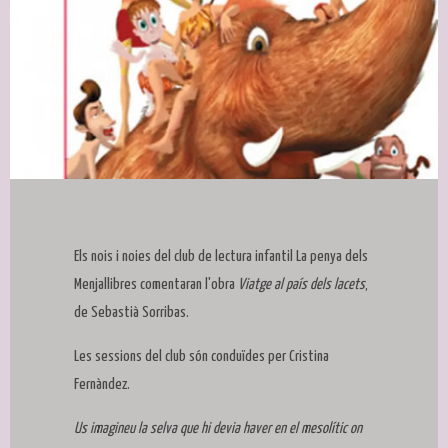
Diapositiva 1 de 1
Els nois i noies del club de lectura infantil La penya dels
Menjallibres comentaran l'obra
Viatge al país dels lacets
,
de Sebastià Sorribas.
Les sessions del club són conduïdes per Cristina
Fernàndez.
Us imagineu la selva que hi devia haver en el mesolític on