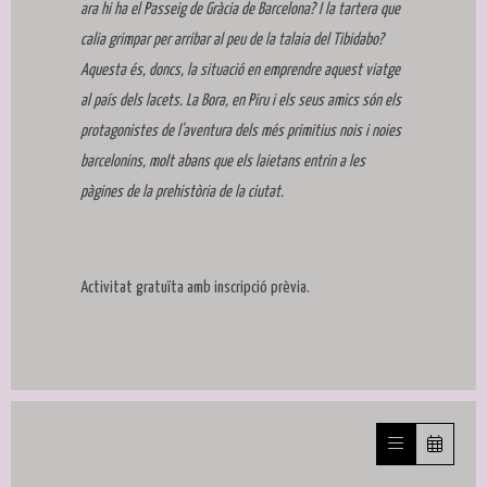
ara hi ha el Passeig de Gràcia de Barcelona? I la tartera que
calia grimpar per arribar al peu de la talaia del Tibidabo?
Aquesta és, doncs, la situació en emprendre aquest viatge
al país dels lacets. La Bora, en Piru i els seus amics són els
protagonistes de l'aventura dels més primitius nois i noies
barcelonins, molt abans que els laietans entrin a les
pàgines de la prehistòria de la ciutat.
Activitat gratuïta amb inscripció prèvia.