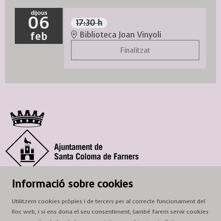
dijous
06
17:30 h
feb
Biblioteca Joan Vinyoli
Finalitzat
© Ajuntament de Santa Coloma de Farners
Informació sobre cookies
SCF Cultura
Utilitzem cookies pròpies i de tercers per al correcte funcionament del
Horari de la Casa de la Paraula
: de dilluns a dissabte, de 9 a 13 h.
lloc web, i si ens dona el seu consentiment, també farem servir cookies