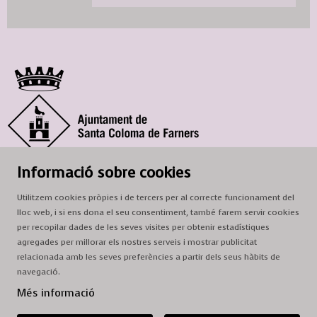
© Ajuntament de Santa Coloma de Farners
Informació sobre cookies
SCF Cultura
Utilitzem cookies pròpies i de tercers per al correcte funcionament del
Horari de la Casa de la Paraula
: de dilluns a dissabte, de 9 a 13 h.
lloc web, i si ens dona el seu consentiment, també farem servir cookies
Adreça
: c. del Prat, 16, 17430 Santa Coloma de Farners
per recopilar dades de les seves visites per obtenir estadístiques
agregades per millorar els nostres serveis i mostrar publicitat
A/e:
cultura@scf.cat
relacionada amb les seves preferències a partir dels seus hàbits de
navegació.
Sitemap
|
Avís Legal
|
Ús de Cookies
|
Contactar
Més informació