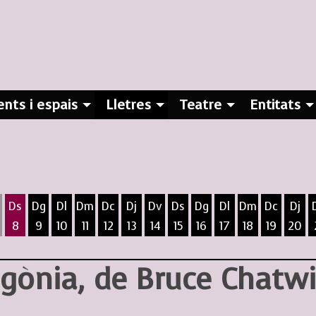
nts i espais
Lletres
Teatre
Entitats
Ds
Dg
Dl
Dm
Dc
Dj
Dv
Ds
Dg
Dl
Dm
Dc
Dj
8
9
10
11
12
13
14
15
16
17
18
19
20
ost
5 d'agost
 6 d'agost
ivendres 7 d'agost
Dissabte 8 d'agost
Diumenge 9 d'agost
Dilluns 10 d'agost
Dimarts 11 d'agost
Dimecres 12 d'agost
Dijous 13 d'agost
Divendres 14 d'agost
Dissabte 15 d'agost
Diumenge 16 d'agost
Dilluns 17 d'agost
Dimarts 18 d
Dimecres
Dijo
gònia, de Bruce Chatw