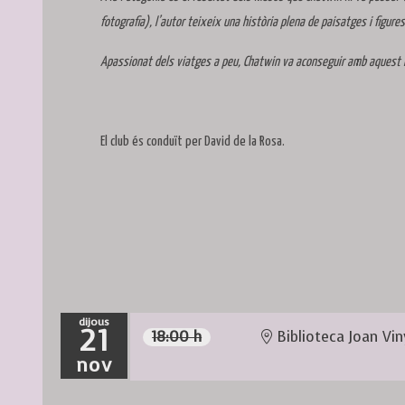
fotografia), l’autor teixeix una història plena de paisatges i figures
Apassionat dels viatges a peu, Chatwin va aconseguir amb aquest lli
El club és conduït per David de la Rosa.
dijous
21
18:00 h
Biblioteca Joan Vin
nov