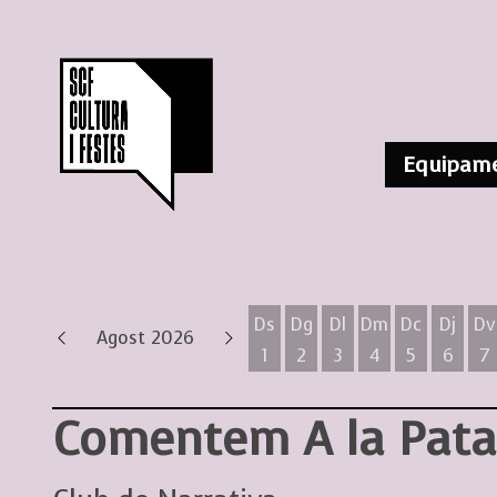
Equipame
Ds
Dg
Dl
Dm
Dc
Dj
Dv
Agost 2026
1
2
3
4
5
6
7
Dissabte 1 d'agost
Diumenge 2 d'agost
Dilluns 3 d'agost
Dimarts 4 d'ag
Dimecres 
Dijous
D
Comentem A la Pata