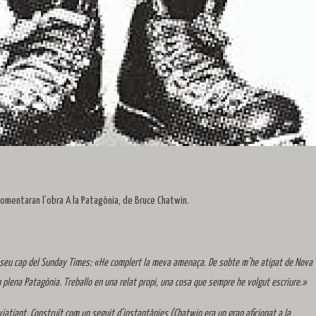
comentaran l’obra A la Patagònia, de Bruce Chatwin.
 seu cap del Sunday Times: «He complert la meva amenaça. De sobte m’he atipat de Nova
n plena Patagònia. Treballo en una relat propi, una cosa que sempre he volgut escriure.»
iatjant. Construït com un seguit d’instantànies (Chatwin era un gran aficionat a la