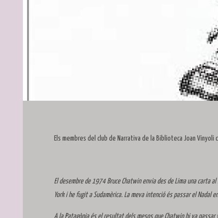
Diapositiva 1 de 1
Els membres del club de Narrativa de la Biblioteca Joan Vinyoli 
El desembre de 1974 Bruce Chatwin envia des de Lima una carta al
York i he fugit a Sudamèrica. La meva intenció és passar el Nadal e
A la Patagònia és el resultat dels mesos que Chatwin hi va passar v