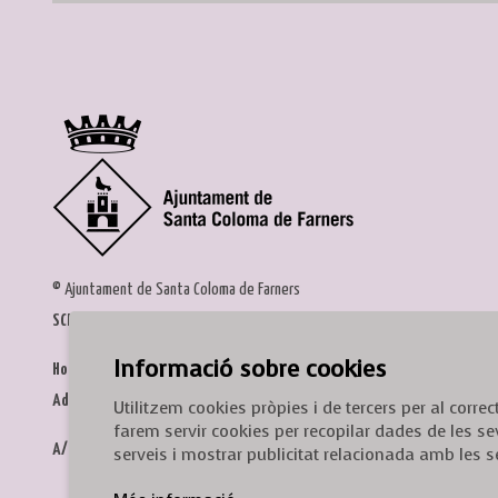
© Ajuntament de Santa Coloma de Farners
SCF Cultura
Informació sobre cookies
Horari de la Casa de la Paraula
: de dilluns a dissabte, de 9 a 13 h.
Adreça
: c. del Prat, 16, 17430 Santa Coloma de Farners
Utilitzem cookies pròpies i de tercers per al corr
farem servir cookies per recopilar dades de les se
A/e:
cultura@scf.cat
serveis i mostrar publicitat relacionada amb les s