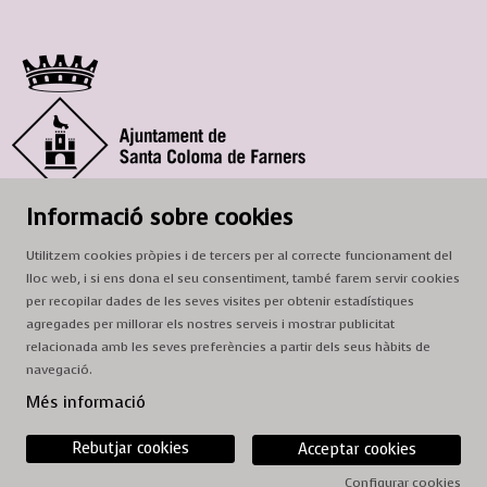
© Ajuntament de Santa Coloma de Farners
Informació sobre cookies
SCF Cultura
Utilitzem cookies pròpies i de tercers per al correcte funcionament del
Horari de la Casa de la Paraula
: de dilluns a dissabte, de 9 a 13 h.
lloc web, i si ens dona el seu consentiment, també farem servir cookies
Adreça
: c. del Prat, 16, 17430 Santa Coloma de Farners
per recopilar dades de les seves visites per obtenir estadístiques
agregades per millorar els nostres serveis i mostrar publicitat
A/e:
cultura@scf.cat
relacionada amb les seves preferències a partir dels seus hàbits de
navegació.
Sitemap
|
Avís Legal
|
Ús de Cookies
|
Contactar
Més informació
Rebutjar cookies
Acceptar cookies
Configurar cookies