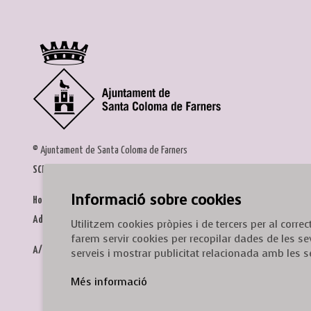
© Ajuntament de Santa Coloma de Farners
SCF Cultura
Informació sobre cookies
Horari de la Casa de la Paraula
: de dilluns a dissabte, de 9 a 13 h.
Adreça
: c. del Prat, 16, 17430 Santa Coloma de Farners
Utilitzem cookies pròpies i de tercers per al corr
farem servir cookies per recopilar dades de les se
A/e:
cultura@scf.cat
serveis i mostrar publicitat relacionada amb les s
Més informació