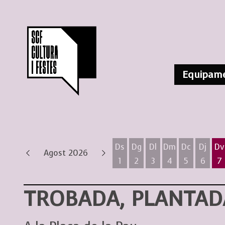
Equipame
Ds
Dg
Dl
Dm
Dc
Dj
Dv
Agost 2026
1
2
3
4
5
6
7
Dissabte 1 d'agost
Diumenge 2 d'agost
Dilluns 3 d'agost
Dimarts 4 d'ag
Dimecres 
Dijous
D
TROBADA, PLANTADA