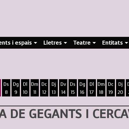
nts i espais
Lletres
Teatre
Entitats
Ds
Dg
Dl
Dm
Dc
Dj
Dv
Ds
Dg
Dl
Dm
Dc
Dj
8
9
10
11
12
13
14
15
16
17
18
19
20
ost
5 d'agost
 6 d'agost
ivendres 7 d'agost
Dissabte 8 d'agost
Diumenge 9 d'agost
Dilluns 10 d'agost
Dimarts 11 d'agost
Dimecres 12 d'agost
Dijous 13 d'agost
Divendres 14 d'agost
Dissabte 15 d'agost
Diumenge 16 d'agost
Dilluns 17 d'agost
Dimarts 18 d
Dimecres
Dijo
 DE GEGANTS I CERCA