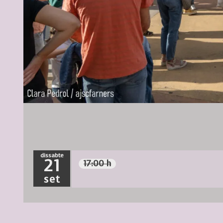
Diapositiva 1 de 1
dissabte
21
17:00 h
set