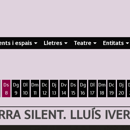
nts i espais
Lletres
Teatre
Entitats
Ds
Dg
Dl
Dm
Dc
Dj
Dv
Ds
Dg
Dl
Dm
Dc
Dj
8
9
10
11
12
13
14
15
16
17
18
19
20
ost
5 d'agost
 6 d'agost
ivendres 7 d'agost
Dissabte 8 d'agost
Diumenge 9 d'agost
Dilluns 10 d'agost
Dimarts 11 d'agost
Dimecres 12 d'agost
Dijous 13 d'agost
Divendres 14 d'agost
Dissabte 15 d'agost
Diumenge 16 d'agost
Dilluns 17 d'agost
Dimarts 18 d
Dimecres
Dijo
RRA SILENT. LLUÍS IVE