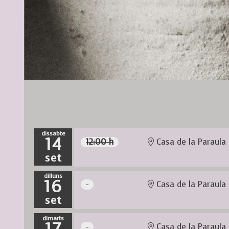
Diapositiva 1 de 1
dissabte
14
12:00 h
Casa de la Paraula
set
dilluns
16
Casa de la Paraula
set
dimarts
Casa de la Paraula