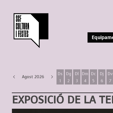
Equipame
Ds
Dg
Dl
Dm
Dc
Dj
Dv
Agost 2026
1
2
3
4
5
6
7
Dissabte 1 d'agost
Diumenge 2 d'agost
Dilluns 3 d'agost
Dimarts 4 d'ag
Dimecres 
Dijous
D
EXPOSICIÓ DE LA TE