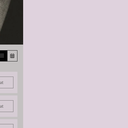
at
at