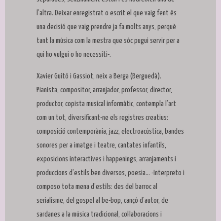
l’altra. Deixar enregistrat o escrit el que vaig fent és
una decisió que vaig prendre ja fa molts anys, perquè
tant la música com la mestra que sóc pugui servir per a
qui ho vulgui o ho necessiti-.
Xavier Guitó i Gassiot, neix a Berga (Berguedà).
Pianista, compositor, arranjador, professor, director,
productor, copista musical informàtic, contempla l’art
com un tot, diversificant-ne els registres creatius:
composició contemporània, jazz, electroacústica, bandes
sonores per a imatge i teatre, cantates infantils,
exposicions interactives i happenings, arranjaments i
produccions d’estils ben diversos, poesia... -Interpreto i
composo tota mena d’estils: des del barroc al
serialisme, del gospel al be-bop, cançó d’autor, de
sardanes a la música tradicional, col·laboracions i