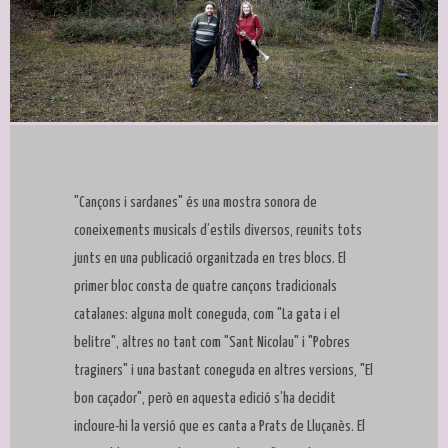
Diapositiva 1 de 1
"Cançons i sardanes" és una mostra sonora de
coneixements musicals d’estils diversos, reunits tots
junts en una publicació organitzada en tres blocs. El
primer bloc consta de quatre cançons tradicionals
catalanes: alguna molt coneguda, com "La gata i el
belitre", altres no tant com "Sant Nicolau" i "Pobres
traginers" i una bastant coneguda en altres versions, "El
bon caçador", però en aquesta edició s’ha decidit
incloure-hi la versió que es canta a Prats de Lluçanès. El