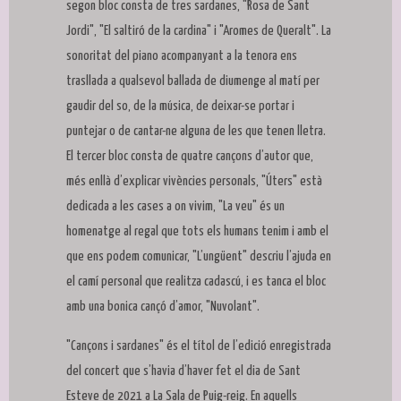
segon bloc consta de tres sardanes, "Rosa de Sant
Jordi", "El saltiró de la cardina" i "Aromes de Queralt". La
sonoritat del piano acompanyant a la tenora ens
trasllada a qualsevol ballada de diumenge al matí per
gaudir del so, de la música, de deixar-se portar i
puntejar o de cantar-ne alguna de les que tenen lletra.
El tercer bloc consta de quatre cançons d’autor que,
més enllà d’explicar vivències personals, "Úters" està
dedicada a les cases a on vivim, "La veu" és un
homenatge al regal que tots els humans tenim i amb el
que ens podem comunicar, "L’ungüent" descriu l’ajuda en
el camí personal que realitza cadascú, i es tanca el bloc
amb una bonica cançó d’amor, "Nuvolant".
"Cançons i sardanes" és el títol de l’edició enregistrada
del concert que s’havia d’haver fet el dia de Sant
Esteve de 2021 a La Sala de Puig-reig. En aquells