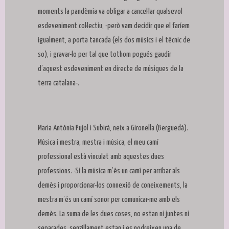
moments la pandèmia va obligar a cancel·lar qualsevol
esdeveniment col·lectiu, -però vam decidir que el faríem
igualment, a porta tancada (els dos músics i el tècnic de
so), i gravar-lo per tal que tothom pogués gaudir
d’aquest esdeveniment en directe de músiques de la
terra catalana-.
Maria Antònia Pujol i Subirà, neix a Gironella (Berguedà).
Música i mestra, mestra i música, el meu camí
professional està vinculat amb aquestes dues
professions. -Si la música m’és un camí per arribar als
demès i proporcionar-los connexió de coneixements, la
mestra m’és un camí sonor per comunicar-me amb els
demès. La suma de les dues coses, no estan ni juntes ni
separades, senzillament estan i es nodreixen una de