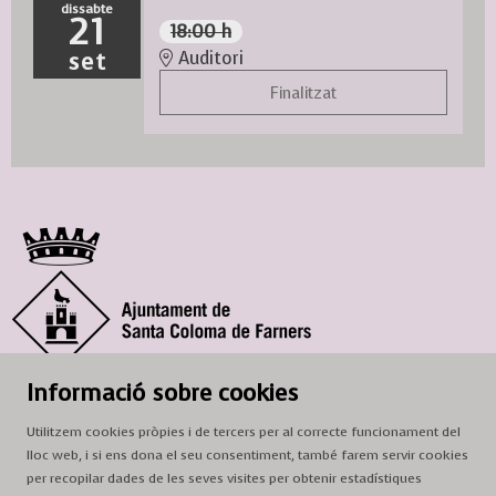
dissabte
21
18:00 h
set
Auditori
Finalitzat
© Ajuntament de Santa Coloma de Farners
Informació sobre cookies
SCF Cultura
Utilitzem cookies pròpies i de tercers per al correcte funcionament del
Horari de la Casa de la Paraula
: de dilluns a dissabte, de 9 a 13 h.
lloc web, i si ens dona el seu consentiment, també farem servir cookies
Adreça
: c. del Prat, 16, 17430 Santa Coloma de Farners
per recopilar dades de les seves visites per obtenir estadístiques