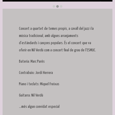
Diapositiva 2 de 3
Concert a quartet de temes propis, a cavall del jazz i la
música tradicional, amb alguns arranjaments
d'estàndards i cançons populars. És el concert que va
oferir en Nil Verdú com a concert final de grau de l'ESMUC.
Bateria: Marc Parés
Contrabaix: Jordi Herrera
Piano i teclats: Miquel Freixas
Guitarra: Nil Verdú
...més algun convidat especial