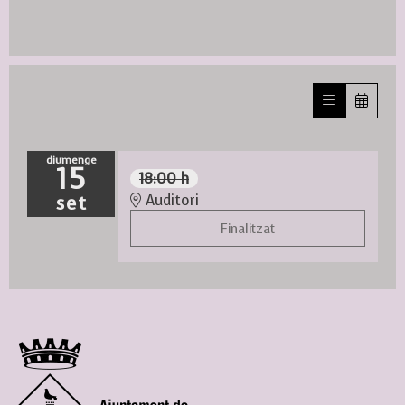
diumenge
15
18:00 h
set
Auditori
Finalitzat