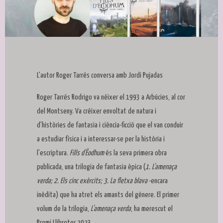
Diapositiva 1 de 1
L'autor Roger Tarrés conversa amb Jordi Pujadas
Roger Tarrés Rodrigo va néixer el 1993 a Arbúcies, al cor
del Montseny. Va créixer envoltat de natura i
d'històries de fantasia i ciència-ficció que el van conduir
a estudiar física i a interessar-se per la història i
l'escriptura.
Fills d'Èodhum
és la seva primera obra
publicada, una trilogia de fantasia èpica (
1. L'amenaça
verda; 2. Els cinc exèrcits; 3. La fletxa blava
-encara
inèdita) que ha atret els amants del gènere. El primer
volum de la trilogia,
L'amenaça verda
, ha merescut el
Premi Llibreter 2023.