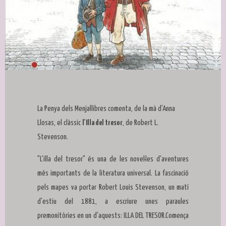
Diapositiva 1 de 1
La Penya dels Menjallibres comenta, de la mà d'Anna
Llosas, el clàssic
l'Illa del tresor
, de Robert L.
Stevenson.
"L'illa del tresor" és una de les novel·les d'aventures
més importants de la literatura universal. La fascinació
pels mapes va portar Robert Louis Stevenson, un matí
d'estiu del 1881, a escriure unes paraules
premonitòries en un d'aquests: ILLA DEL TRESOR.Comença