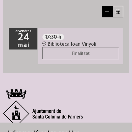
divendres
24
17:30 h
mai
Biblioteca Joan Vinyoli
Finalitzat
© Ajuntament de Santa Coloma de Farners