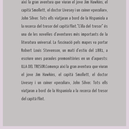
així la gran aventura que viuran el jove Jim Hawkins, el
capità Smollett, el doctor Livesey i un cuiner «peculiar»,
John Silver. Tots ells viatjaran a bord de la Hispaniola a
la recerca del tresor del capità Flint."L'illa del tresor" és
una de les novel·les d'aventures més importants de la
literatura universal. La fascinació pels mapes va portar
Robert Louis Stevenson, un matí d'estiu del 1881, a
escriure unes paraules premonitòries en un d'aquests:
ILLA DEL TRESOR.Comença així la gran aventura que viuran
el jove Jim Hawkins, el capità Smollett, el doctor
Livesey i un cuiner «peculiar», John Silver. Tots ells
viatjaran a bord de la Hispaniola a la recerca del tresor
del capità Flint.