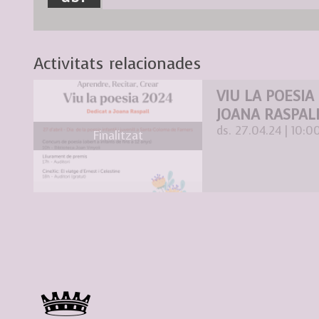
Activitats relacionades
VIU LA POESIA
JOANA RASPAL
ds. 27.04.24
|
10:0
Finalitzat