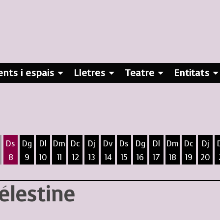
nts i espais
Lletres
Teatre
Entitats
Ds
Dg
Dl
Dm
Dc
Dj
Dv
Ds
Dg
Dl
Dm
Dc
Dj
8
9
10
11
12
13
14
15
16
17
18
19
20
ost
5 d'agost
 6 d'agost
ivendres 7 d'agost
Dissabte 8 d'agost
Diumenge 9 d'agost
Dilluns 10 d'agost
Dimarts 11 d'agost
Dimecres 12 d'agost
Dijous 13 d'agost
Divendres 14 d'agost
Dissabte 15 d'agost
Diumenge 16 d'agost
Dilluns 17 d'agost
Dimarts 18 d
Dimecres
Dijo
Célestine