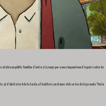
talà a un públic familiar d’entre 3 i 12 anys per a una cinquantena d’espais i sales de
e, 27 d’abril a les 6 de la tarda, a l'Auditori, en el marc dels actes de la jornada "Viu la