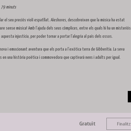
, 79 minuts
glar el seu preciós violí espatllat. Aleshores, descobreixen que la música ha estat
viure sense música! Amb l’ajuda dels seus còmplices, entre els quals hi ha un misteriós
a aquesta injustícia, per poder tornar a portar l’alegria al país dels ossos.
na nova i emocionant aventura que els porta a l’exòtica terra de Gibberitia. La seva
és en una història poètica i commovedora que captivarà nens i adults per igual.
Gratuït
Finalitz