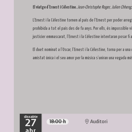
El viatge d’Ernest i Célestine.
Jean-Christophe Roger, Julien Chheng
L’Ernest i la Célestine tornen al país de l’Ernest per poder arre
prohibida a tot el país des de fa anys. Per ells, és impossible 
justicier emmascarat, l’Ernest i la Célestine intentaran posar fi 
El duet nominat a l’Oscar, l’Ernest i la Célestine, torna per a u
amistat única i el seu amor per la música s’uniran una vegada m
dissabte
27
18:00 h
Auditori
abr