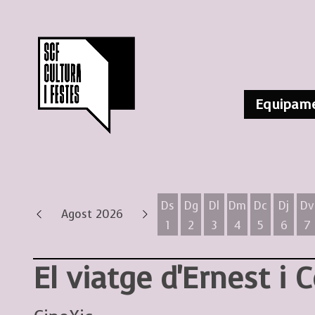
Equipame
Ds
Dg
Dl
Dm
Dc
Dj
Dv
Agost 2026
1
2
3
4
5
6
7
Dissabte 1 d'agost
Diumenge 2 d'agost
Dilluns 3 d'agost
Dimarts 4 d'ag
Dimecres 
Dijous
D
El viatge d'Ernest i 