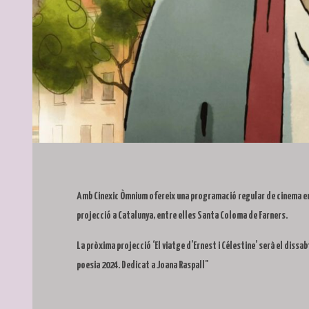
Diapositiva 1 de 1
Amb Cinexic Òmnium ofereix una programació regular de cinema en ca
projecció a Catalunya, entre elles Santa Coloma de Farners.
La pròxima projecció ‘El viatge d’Ernest i Célestine’ serà el dissabt
poesia 2024. Dedicat a Joana Raspall"