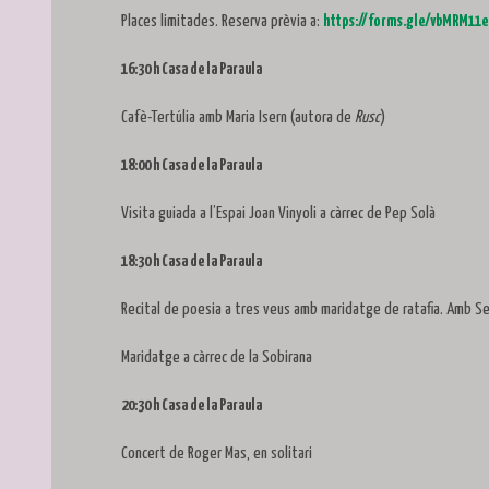
Places limitades. Reserva prèvia a:
https://forms.gle/vbMRM11
16:30 h Casa de la Paraula
Cafè-Tertúlia amb Maria Isern (autora de
Rusc
)
18:00 h Casa de la Paraula
Visita guiada a l’Espai Joan Vinyoli a càrrec de Pep Solà
18:30 h Casa de la Paraula
Recital de poesia a tres veus amb maridatge de ratafia. Amb Seb
Maridatge a càrrec de la Sobirana
20:30 h Casa de la Paraula
Concert de Roger Mas, en solitari