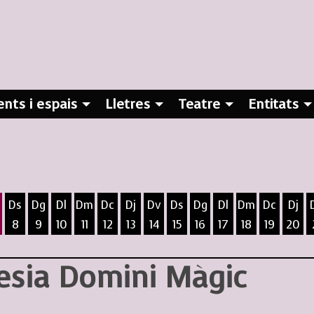
nts i espais
Lletres
Teatre
Entitats
Ds
Dg
Dl
Dm
Dc
Dj
Dv
Ds
Dg
Dl
Dm
Dc
Dj
8
9
10
11
12
13
14
15
16
17
18
19
20
ost
5 d'agost
 6 d'agost
ivendres 7 d'agost
Dissabte 8 d'agost
Diumenge 9 d'agost
Dilluns 10 d'agost
Dimarts 11 d'agost
Dimecres 12 d'agost
Dijous 13 d'agost
Divendres 14 d'agost
Dissabte 15 d'agost
Diumenge 16 d'agost
Dilluns 17 d'agost
Dimarts 18 d
Dimecres
Dijo
oesia Domini Màgic