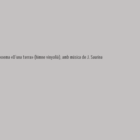
l poema «D’una terra» (himne vinyolià), amb música de J. Saurina