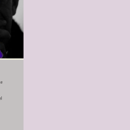
se
el