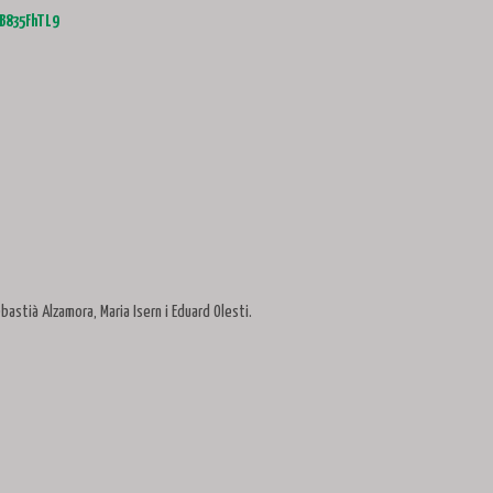
eB835FhTL9
astià Alzamora, Maria Isern i Eduard Olesti.