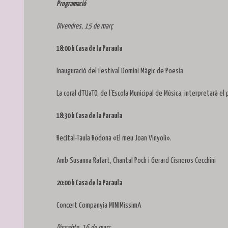
Programació
Divendres, 15 de març
18:00 h Casa de la Paraula
Inauguració del Festival Domini Màgic de Poesia
La coral dTUaTO, de l’Escola Municipal de Música, interpretarà e
18:30 h Casa de la Paraula
Recital-Taula Rodona «El meu Joan Vinyoli».
Amb Susanna Rafart, Chantal Poch i Gerard Cisneros Cecchini
20:00 h Casa de la Paraula
Concert Companyia MINIMíssimA
Dissabte, 16 de març