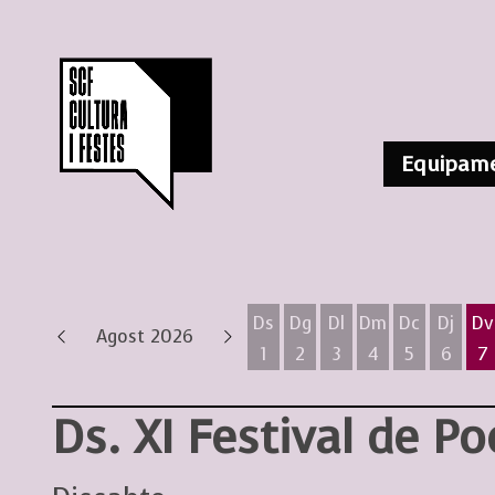
Equipame
Ds
Dg
Dl
Dm
Dc
Dj
Dv
Agost 2026
1
2
3
4
5
6
7
Dissabte 1 d'agost
Diumenge 2 d'agost
Dilluns 3 d'agost
Dimarts 4 d'ag
Dimecres 
Dijous
D
Ds. XI Festival de P