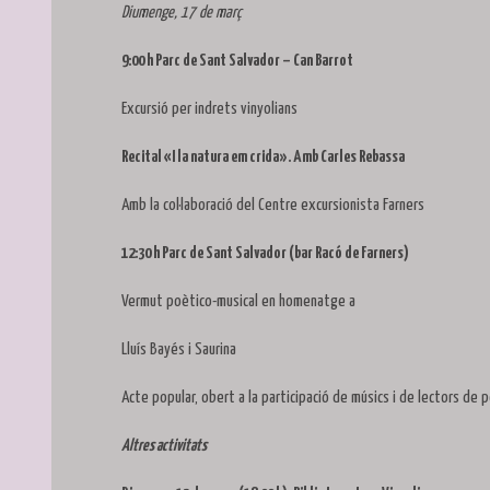
Diumenge, 17 de març
9:00 h Parc de Sant Salvador – Can Barrot
Excursió per indrets vinyolians
Recital «I la natura em crida». Amb Carles Rebassa
Amb la col·laboració del Centre excursionista Farners
12:30 h Parc de Sant Salvador (bar Racó de Farners)
Vermut poètico-musical en homenatge a
Lluís Bayés i Saurina
Acte popular, obert a la participació de músics i de lectors de p
Altres activitats