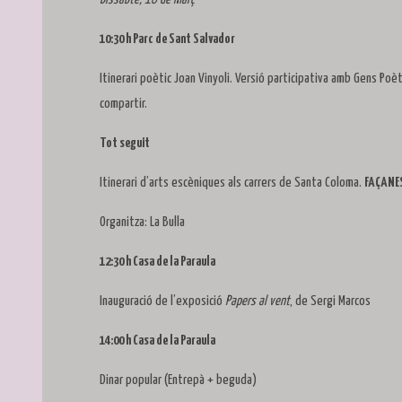
10:30 h Parc de Sant Salvador
Itinerari poètic Joan Vinyoli. Versió participativa amb Gens Poèt
compartir.
Tot seguit
Itinerari d’arts escèniques als carrers de Santa Coloma.
FAÇANE
Organitza: La Bulla
12:30 h Casa de la Paraula
Inauguració de l’exposició
Papers al vent
, de Sergi Marcos
14:00 h Casa de la Paraula
Dinar popular (Entrepà + beguda)