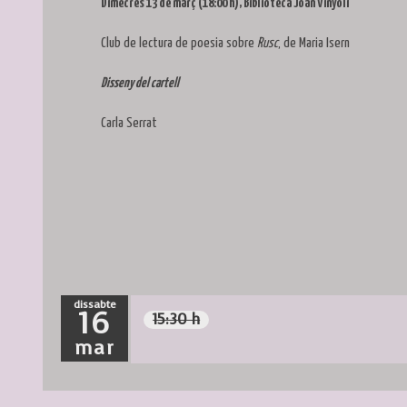
Dimecres 13 de març (18:00 h), Biblioteca Joan Vinyoli
Club de lectura de poesia sobre
Rusc
, de
Maria Isern
Disseny del cartell
Carla Serrat
dissabte
16
15:30 h
mar