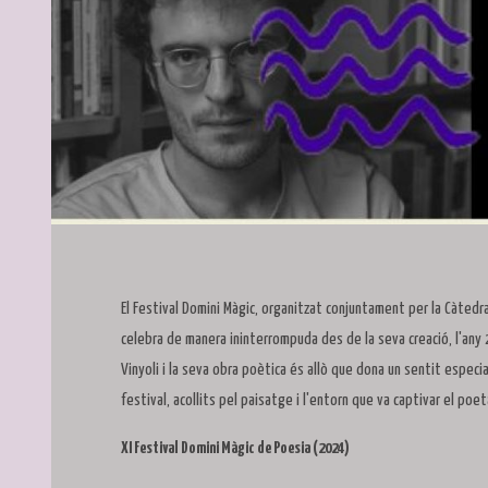
Diapositiva 1 de 1
El Festival Domini Màgic, organitzat conjuntament per la Càtedra
celebra de manera ininterrompuda des de la seva creació, l'any 
Vinyoli i la seva obra poètica és allò que dona un sentit especial 
festival, acollits pel paisatge i l'entorn que va captivar el poet
XI Festival Domini
M
àgic
de Poesia (2024)