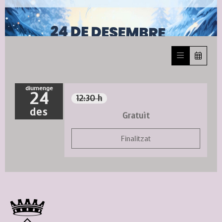
Diapositiva 1 de 1
diumenge
24
12:30 h
des
Gratuït
Finalitzat