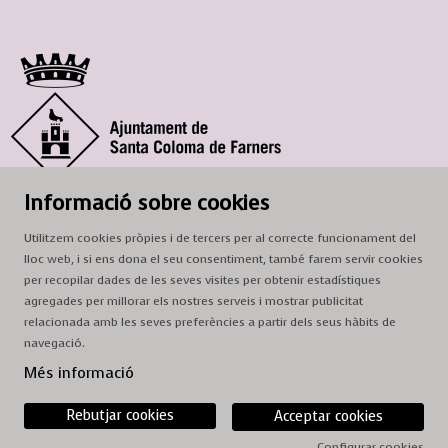
© Ajuntament de Santa Coloma de Farners
Informació sobre cookies
SCF Cultura
Utilitzem cookies pròpies i de tercers per al correcte funcionament del
Horari de la Casa de la Paraula
: de dilluns a dissabte, de 9 a 13 h.
lloc web, i si ens dona el seu consentiment, també farem servir cookies
Adreça
: c. del Prat, 16, 17430 Santa Coloma de Farners
per recopilar dades de les seves visites per obtenir estadístiques
agregades per millorar els nostres serveis i mostrar publicitat
A/e:
cultura@scf.cat
relacionada amb les seves preferències a partir dels seus hàbits de
navegació.
Sitemap
|
Avís Legal
|
Ús de Cookies
|
Contactar
Més informació
Rebutjar cookies
Acceptar cookies
Configurar cookies