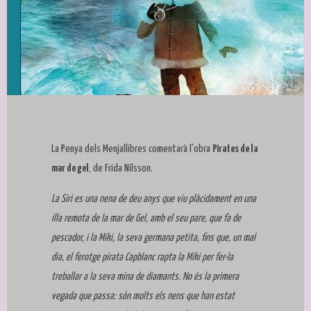
Diapositiva 1 de 1
La Penya dels Menjallibres comentarà l'obra
Pirates de la
mar de gel
, de Frida Nilsson.
La Siri es una nena de deu anys que viu plàcidament en una
illa remota de la mar de Gel, amb el seu pare, que fa de
pescador, i la Miki, la seva germana petita, fins que, un mal
dia, el ferotge pirata Capblanc rapta la Miki per fer-la
treballar a la seva mina de diamants. No és la primera
vegada que passa: són molts els nens que han estat