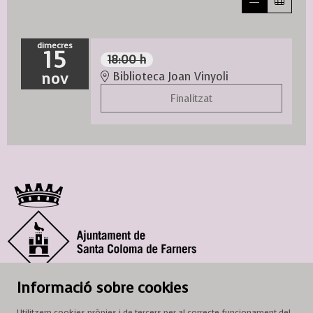
dimecres
15
18:00 h
nov
Biblioteca Joan Vinyoli
Finalitzat
© Ajuntament de Santa Coloma de Farners
Informació sobre cookies
SCF Cultura
Utilitzem cookies pròpies i de tercers per al correcte funcionament del