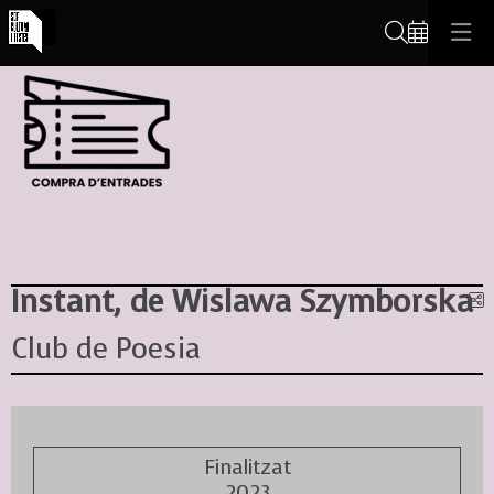
Cerca
Instant, de Wislawa Szymborska
C
Club de Poesia
Finalitzat
2023