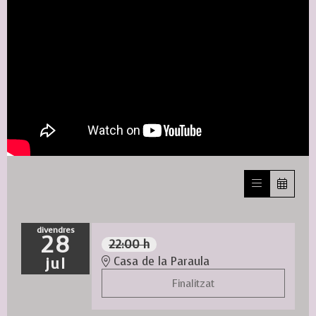
divendres
28
22:00 h
jul
Casa de la Paraula
Finalitzat