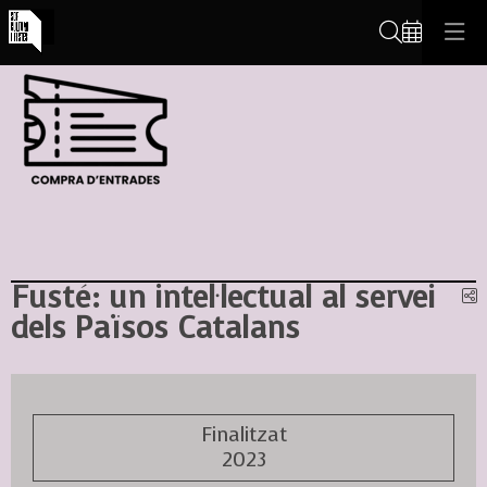
Cerca
Fusté: un intel·lectual al servei
C
dels Països Catalans
Finalitzat
2023