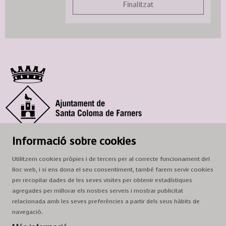
Finalitzat
© Ajuntament de Santa Coloma de Farners
Informació sobre cookies
SCF Cultura
Utilitzem cookies pròpies i de tercers per al correcte funcionament del
Horari de la Casa de la Paraula
: de dilluns a dissabte, de 9 a 13 h.
lloc web, i si ens dona el seu consentiment, també farem servir cookies
Adreça
: c. del Prat, 16, 17430 Santa Coloma de Farners
per recopilar dades de les seves visites per obtenir estadístiques
agregades per millorar els nostres serveis i mostrar publicitat
A/e:
cultura@scf.cat
relacionada amb les seves preferències a partir dels seus hàbits de
navegació.
Sitemap
|
Avís Legal
|
Ús de Cookies
|
Contactar