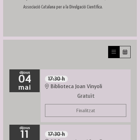
Associació Catalana per a la Divulgació Científica.
dijous
04
17:30 h
mai
Biblioteca Joan Vinyoli
Gratuït
Finalitzat
dijous
11
17:30 h