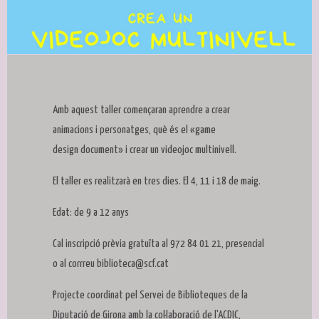
Diapositiva 1 de 1
Amb aquest taller començaran aprendre a crear
animacions i personatges, què és el «game
design document» i crear un videojoc multinivell.
El taller es realitzarà en tres dies. El 4, 11 i 18 de maig.
Edat: de 9 a 12 anys
Cal inscripció prèvia gratuïta al 972 84 01 21, presencial
o al corrreu biblioteca@scf.cat
Projecte coordinat pel Servei de Biblioteques de la
Diputació de Girona amb la col·laboració de l'ACDIC,