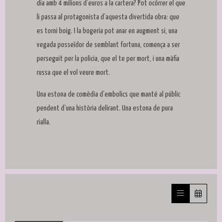
dia amb 4 milions d’euros a la cartera? Pot ocórrer el que
li passa al protagonista d’aquesta divertida obra: que
es torni boig. I la bogeria pot anar en augment si, una
vegada posseïdor de semblant fortuna, comença a ser
perseguit per la policia, que el te per mort, i una màfia
russa que el vol veure mort.
Una estona de comèdia d’embolics que manté al públic
pendent d’una història delirant. Una estona de pura
rialla.