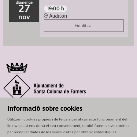
diumenge
27
19:00 h
nov
Auditori
Finalitzat
© Ajuntament de Santa Coloma de Farners
Informació sobre cookies
SCF Cultura
Utilitzem cookies pròpies i de tercers per al correcte funcionament del
Horari de la Casa de la Paraula
: de dilluns a dissabte, de 9 a 13 h.
lloc web, i si ens dona el seu consentiment, també farem servir cookies
Adreça
: c. del Prat, 16, 17430 Santa Coloma de Farners
per recopilar dades de les seves visites per obtenir estadístiques