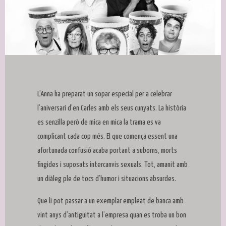
Diapositiva 1 de 1
L’Anna ha preparat un sopar especial per a celebrar
l’aniversari d’en Carles amb els seus cunyats. La història
es senzilla però de mica en mica la trama es va
complicant cada cop més. El que comença essent una
afortunada confusió acaba portant a suborns, morts
fingides i suposats intercanvis sexuals. Tot, amanit amb
un diàleg ple de tocs d’humor i situacions absurdes.
Que li pot passar a un exemplar empleat de banca amb
vint anys d’antiguitat a l’empresa quan es troba un bon