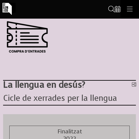
Cerca
La llengua en desús?
C
Cicle de xerrades per la llengua
Finalitzat
2022