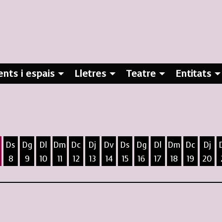
nts i espais
Lletres
Teatre
Entitats
Ds
Dg
Dl
Dm
Dc
Dj
Dv
Ds
Dg
Dl
Dm
Dc
Dj
8
9
10
11
12
13
14
15
16
17
18
19
20
ost
5 d'agost
 6 d'agost
ivendres 7 d'agost
Dissabte 8 d'agost
Diumenge 9 d'agost
Dilluns 10 d'agost
Dimarts 11 d'agost
Dimecres 12 d'agost
Dijous 13 d'agost
Divendres 14 d'agost
Dissabte 15 d'agost
Diumenge 16 d'agost
Dilluns 17 d'agost
Dimarts 18 d
Dimecres
Dijo