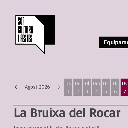
Equipame
Ds
Dg
Dl
Dm
Dc
Dj
Dv
Agost 2026
1
2
3
4
5
6
7
Dissabte 1 d'agost
Diumenge 2 d'agost
Dilluns 3 d'agost
Dimarts 4 d'ag
Dimecres 
Dijous
D
La Bruixa del Rocar