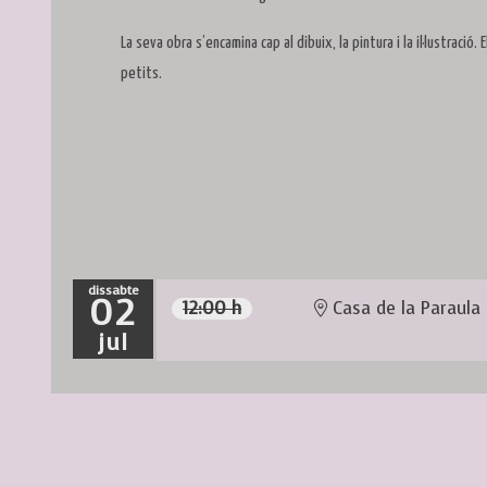
La seva obra s’encamina cap al dibuix, la pintura i la il·lustració.
petits.
dissabte
02
12:00 h
Casa de la Paraula
jul