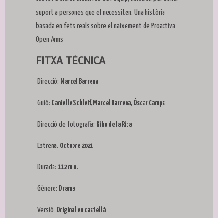
suport a persones que el necessiten. Una història
basada en fets reals sobre el naixement de Proactiva
Open Arms
FITXA TÈCNICA
Direcció:
Marcel Barrena
Guió:
Danielle Schleif, Marcel Barrena, Óscar Camps
Direcció de fotografia:
Kiko de la Rica
Estrena:
Octubre 2021
Durada:
112 min.
Gènere:
Drama
Versió:
Original en castellà