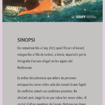
Diapositiva 1 de 1
SINOPSI
Ens remuntem fins a l’any 2015 quan l’Òscar i el Gerard,
viatgen fins a l’illa de Lesbos, a Grècia, impactats per la
fotografia d’un nen ofegat en les aigües del
Mediterrani.
En arribar descobreixen que milers de persones
arrisquen les seves vides cada dia creuant la mar fugint
de conflictes armats en condicions precàries. No
obstant això, ningú fa res per salvar les seves vides. Al
costat d’altres membres de l’equip, lluitaran per donar