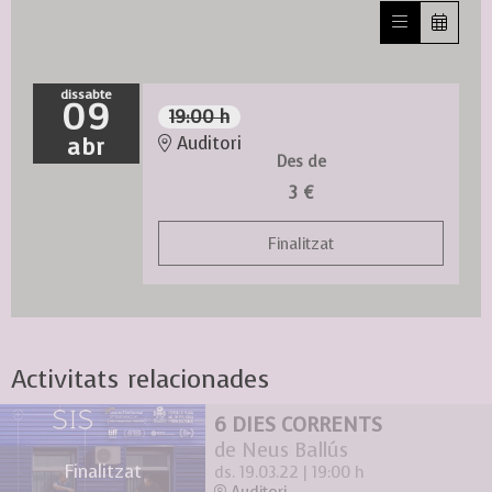
dissabte
09
19:00 h
abr
Auditori
Des de
3 €
Finalitzat
Activitats relacionades
6 DIES CORRENTS
de Neus Ballús
Finalitzat
ds. 19.03.22
|
19:00 h