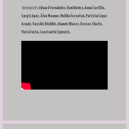
Intèrprets:
Eduard Fernández, Dani Rovira, Anna Castillo,
Sergi López, Àlex Monner, Melika Foroutan, Patricia López
Arnaiz, Vassilis Bisbikis, Giannis Niaros, Drosos Skotis,
Yiota Festa, Constantin Symsiris.