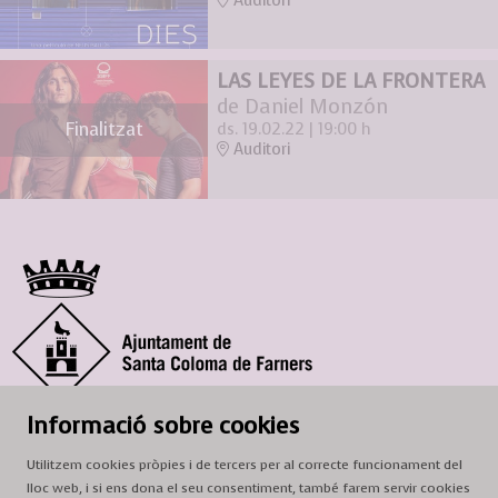
Auditori
LAS LEYES DE LA FRONTERA
de Daniel Monzón
Finalitzat
ds. 19.02.22
|
19:00 h
Auditori
© Ajuntament de Santa Coloma de Farners
Informació sobre cookies
SCF Cultura
Utilitzem cookies pròpies i de tercers per al correcte funcionament del
Horari de la Casa de la Paraula
: de dilluns a dissabte, de 9 a 13 h.
lloc web, i si ens dona el seu consentiment, també farem servir cookies