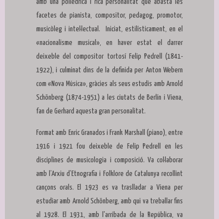
amb una polièdrica i rica personalitat que abasta les
facetes de pianista, compositor, pedagog, promotor,
musicòleg i intel·lectual. Iniciat, estilísticament, en el
«nacionalisme musical», en haver estat el darrer
deixeble del compositor tortosí Felip Pedrell (1841-
1922), i culminat dins de la definida per Anton Webern
com «Nova Música», gràcies als seus estudis amb Arnold
Schönberg (1874-1951) a les ciutats de Berlín i Viena,
fan de Gerhard aquesta gran personalitat.
Format amb Enric Granados i Frank Marshall (piano), entre
1916 i 1921 fou deixeble de Felip Pedrell en les
disciplines de musicologia i composició. Va col·laborar
amb l’Arxiu d’Etnografia i Folklore de Catalunya recollint
cançons orals. El 1923 es va traslladar a Viena per
estudiar amb Arnold Schönberg, amb qui va treballar fins
al 1928. El 1931, amb l'arribada de la República, va