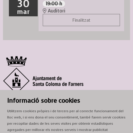
30
19:00 h
mar
Auditori
Finalitzat
© Ajuntament de Santa Coloma de Farners
Informació sobre cookies
SCF Cultura
Utilitzem cookies pròpies i de tercers per al correcte funcionament del
Horari de la Casa de la Paraula
: de dilluns a dissabte, de 9 a 13 h.
lloc web, i si ens dona el seu consentiment, també farem servir cookies
Adreça
: c. del Prat, 16, 17430 Santa Coloma de Farners
per recopilar dades de les seves visites per obtenir estadístiques
agregades per millorar els nostres serveis i mostrar publicitat
A/e:
cultura@scf.cat