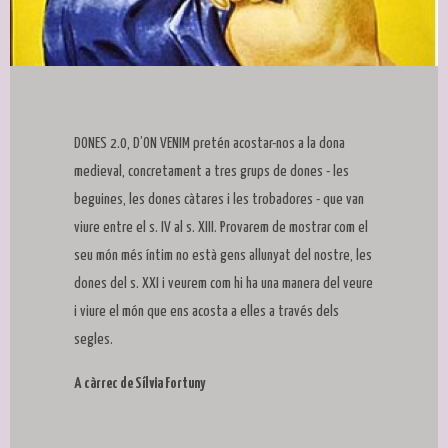
Diapositiva 1 de 1
DONES 2.0, D’ON VENIM pretén acostar-nos a la dona
medieval, concretament a tres grups de dones - les
beguines, les dones càtares i les trobadores - que van
viure entre el s. IV al s. XIII. Provarem de mostrar com el
seu món més íntim no està gens allunyat del nostre, les
dones del s. XXI i veurem com hi ha una manera del veure
i viure el món que ens acosta a elles a través dels
segles.
A càrrec de Sílvia Fortuny