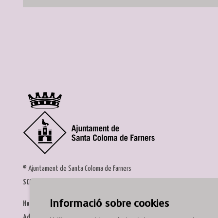
© Ajuntament de Santa Coloma de Farners
SCF Cultura
Informació sobre cookies
Horari de la Casa de la Paraula
: de dilluns a dissabte, de 9 a 13 h.
Adreça
: c. del Prat, 16, 17430 Santa Coloma de Farners