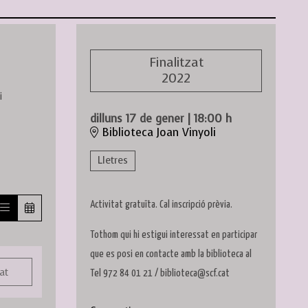
Finalitzat
2022
i
dilluns 17 de gener
|
18:00 h
Biblioteca Joan Vinyoli
Lletres
Activitat gratuïta. Cal inscripció prèvia.
Tothom qui hi estigui interessat en participar
que es posi en contacte amb la biblioteca al
at
Tel 972 84 01 21 / biblioteca@scf.cat