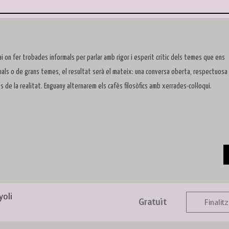
i on fer trobades informals per parlar amb rigor i esperit crític dels temes que ens
nals o de grans temes, el resultat serà el mateix: una conversa oberta, respectuosa 
de la realitat. Enguany alternarem els cafès filosòfics amb xerrades-col·loqui.
yoli
Gratuït
Finalitz