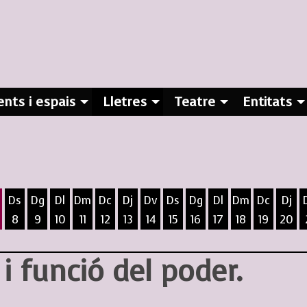
nts i espais
Lletres
Teatre
Entitats
Ds
Dg
Dl
Dm
Dc
Dj
Dv
Ds
Dg
Dl
Dm
Dc
Dj
8
9
10
11
12
13
14
15
16
17
18
19
20
ost
5 d'agost
 6 d'agost
ivendres 7 d'agost
Dissabte 8 d'agost
Diumenge 9 d'agost
Dilluns 10 d'agost
Dimarts 11 d'agost
Dimecres 12 d'agost
Dijous 13 d'agost
Divendres 14 d'agost
Dissabte 15 d'agost
Diumenge 16 d'agost
Dilluns 17 d'agost
Dimarts 18 d
Dimecres
Dijo
i funció del poder.