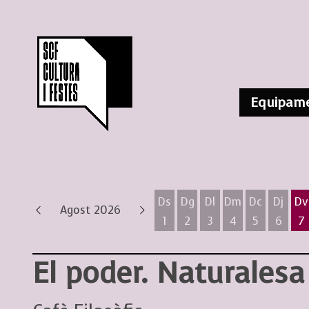
Equipame
Ds
Dg
Dl
Dm
Dc
Dj
Dv
Agost 2026
1
2
3
4
5
6
7
Dissabte 1 d'agost
Diumenge 2 d'agost
Dilluns 3 d'agost
Dimarts 4 d'ag
Dimecres 
Dijous
D
El poder. Naturalesa 