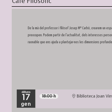
Cafè Filosòfic
De la mà del professor i filòsof Josep Mª Carbó, crearem un espa
preocupen. Podem partir de l’actualitat, dels interessos perso
raonable que ens ajuda a plantejar-nos les dimensions profundes 
dilluns
17
18:00 h
Biblioteca Joan Vin
gen