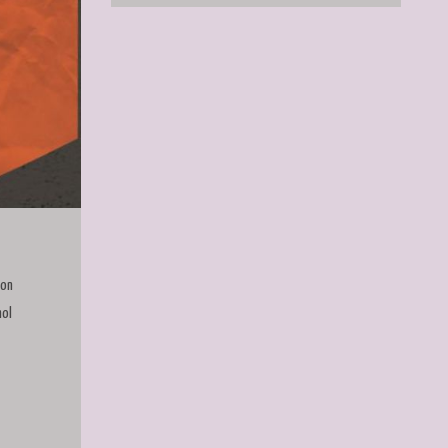
 on
mol