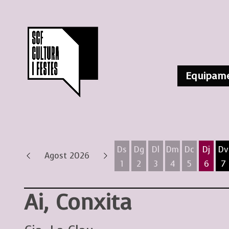
Equipame
Ds
Dg
Dl
Dm
Dc
Dj
Dv
Agost 2026
1
2
3
4
5
6
7
Dissabte 1 d'agost
Diumenge 2 d'agost
Dilluns 3 d'agost
Dimarts 4 d'ag
Dimecres 
Dijous
D
Ai, Conxita