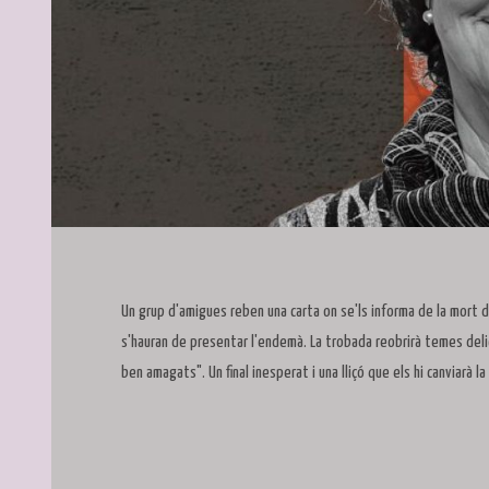
Diapositiva 1 de 1
Un grup d'amigues reben una carta on se'ls informa de la mort de
s'hauran de presentar l'endemà. La trobada reobrirà temes delic
ben amagats". Un final inesperat i una lliçó que els hi canviarà 