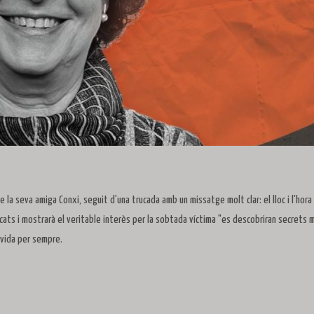
 la seva amiga Conxi, seguit d'una trucada amb un missatge molt clar: el lloc i l'hora
ats i mostrarà el veritable interès per la sobtada víctima "es descobriran secrets 
la vida per sempre.