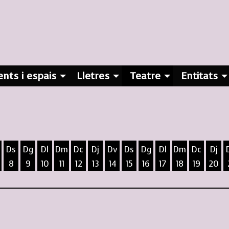
nts i espais
Lletres
Teatre
Entitats
Ds
Dg
Dl
Dm
Dc
Dj
Dv
Ds
Dg
Dl
Dm
Dc
Dj
8
9
10
11
12
13
14
15
16
17
18
19
20
ost
5 d'agost
 6 d'agost
ivendres 7 d'agost
Dissabte 8 d'agost
Diumenge 9 d'agost
Dilluns 10 d'agost
Dimarts 11 d'agost
Dimecres 12 d'agost
Dijous 13 d'agost
Divendres 14 d'agost
Dissabte 15 d'agost
Diumenge 16 d'agost
Dilluns 17 d'agost
Dimarts 18 d
Dimecres
Dijo