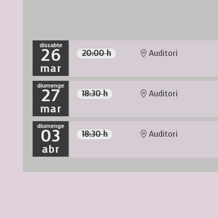
dissabte
26
20:00 h
Auditori
mar
diumenge
27
18:30 h
Auditori
mar
diumenge
03
18:30 h
Auditori
abr