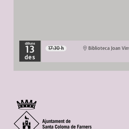
dilluns
13
17:30 h
Biblioteca Joan Vin
des