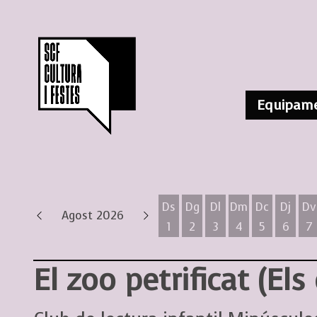
Equipame
Ds
Dg
Dl
Dm
Dc
Dj
Dv
Agost 2026
1
2
3
4
5
6
7
Dissabte 1 d'agost
Diumenge 2 d'agost
Dilluns 3 d'agost
Dimarts 4 d'ag
Dimecres 
Dijous
D
El zoo petrificat (Els