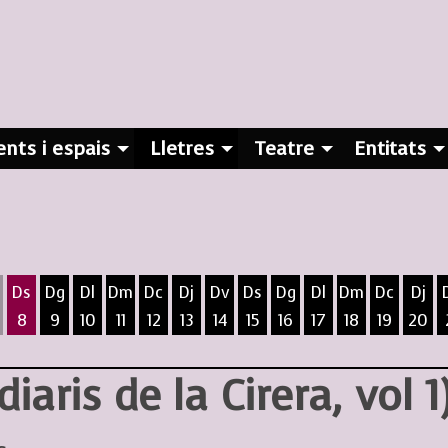
nts i espais
Lletres
Teatre
Entitats
Ds
Dg
Dl
Dm
Dc
Dj
Dv
Ds
Dg
Dl
Dm
Dc
Dj
8
9
10
11
12
13
14
15
16
17
18
19
20
ost
5 d'agost
 6 d'agost
ivendres 7 d'agost
Dissabte 8 d'agost
Diumenge 9 d'agost
Dilluns 10 d'agost
Dimarts 11 d'agost
Dimecres 12 d'agost
Dijous 13 d'agost
Divendres 14 d'agost
Dissabte 15 d'agost
Diumenge 16 d'agost
Dilluns 17 d'agost
Dimarts 18 d
Dimecres
Dijo
 diaris de la Cirera, vol