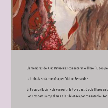
Diapositiva 1 de 1
Els membres del Club Minúscules comentaran el llibre " El zoo petri
La trobada serà conduïda per Cristina Fernández.
Si t'agrada llegir i vols compartir la teva passió pels llibres amb 
i ens trobem un cop al mes a la Biblioteca per comentar-lo i fer 